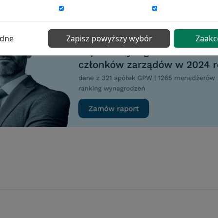
ędne
Zapisz powyższy wybór
Zaakc