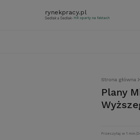
rynekpracy
.
pl
- HR oparty na faktach
Strona główna
Plany Ministerstwa Nauki i Szkolnictwa
Wyższeg
Przeczytaj w 1 min.
D