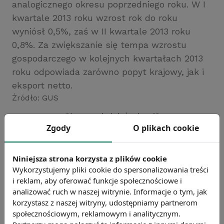
analogicznego okresu poprzedniego roku. W I
kwartale 2013 roku wzrost rok do roku
wyniósł 0,5%, zaś w II kwartale 2013 roku
0,8%. Za zwiększanie się tempa wzrostu
gospodarczego w kolejnych kwartałach 2013
roku odpowiada zarówno popyt krajowy, jak i
eksport netto.
Źródło: GUS
Chcesz wiedzieć więcej?
Zgody
O plikach cookie
Zobacz więcej wiadomości
Niniejsza strona korzysta z plików cookie
Wykorzystujemy pliki cookie do spersonalizowania treści
i reklam, aby oferować funkcje społecznościowe i
analizować ruch w naszej witrynie. Informacje o tym, jak
korzystasz z naszej witryny, udostępniamy partnerom
społecznościowym, reklamowym i analitycznym.