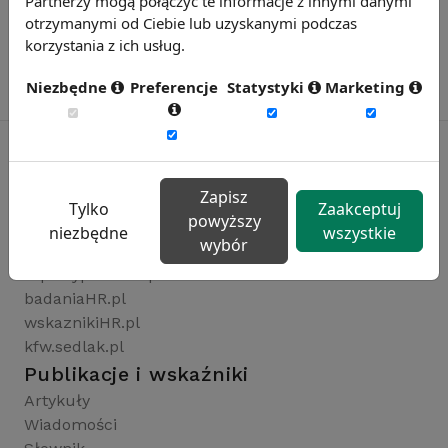
Partnerzy mogą połączyć te informacje z innymi danymi
otrzymanymi od Ciebie lub uzyskanymi podczas
korzystania z ich usług.
Niezbędne
Preferencje
Statystyki
Marketing
Zapisz
Rynekpracy.pl
Tylko
Zaakceptuj
powyższy
sedlak.pl
niezbędne
wszystkie
wybór
wynagrodzenia.pl
raportyplacowe.pl
badaniaHR.pl
wskaznikiHR.pl
kfw.sedlak.pl
Publikacje i wskaźniki
Artykuły
Wiadomości