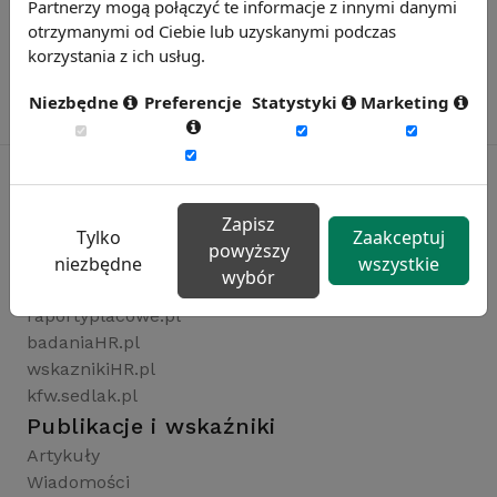
Partnerzy mogą połączyć te informacje z innymi danymi
otrzymanymi od Ciebie lub uzyskanymi podczas
korzystania z ich usług.
Niezbędne
Preferencje
Statystyki
Marketing
Zapisz
Rynekpracy.pl
Tylko
Zaakceptuj
powyższy
sedlak.pl
niezbędne
wszystkie
wybór
wynagrodzenia.pl
raportyplacowe.pl
badaniaHR.pl
wskaznikiHR.pl
kfw.sedlak.pl
Publikacje i wskaźniki
Artykuły
Wiadomości