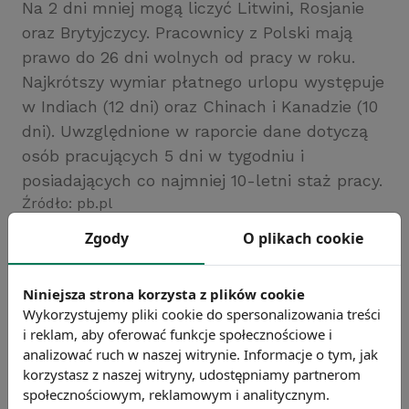
Na 2 dni mniej mogą liczyć Litwini, Rosjanie
oraz Brytyjczycy. Pracownicy z Polski mają
prawo do 26 dni wolnych od pracy w roku.
Najkrótszy wymiar płatnego urlopu występuje
w Indiach (12 dni) oraz Chinach i Kanadzie (10
dni). Uwzględnione w raporcie dane dotyczą
osób pracujących 5 dni w tygodniu i
posiadających co najmniej 10-letni staż pracy.
Źródło: pb.pl
Chcesz wiedzieć więcej?
Zgody
O plikach cookie
Zobacz więcej wiadomości
Niniejsza strona korzysta z plików cookie
Wykorzystujemy pliki cookie do spersonalizowania treści
i reklam, aby oferować funkcje społecznościowe i
analizować ruch w naszej witrynie. Informacje o tym, jak
korzystasz z naszej witryny, udostępniamy partnerom
społecznościowym, reklamowym i analitycznym.