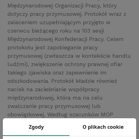
Międzynarodowej Organizacji Pracy, który
dotyczy pracy przymusowej. Protokół wraz z
zaleceniem uzupełniającym przyjęto w
czerwcu bieżącego roku na 103 sesji
Międzynarodowej Konfederacji Pracy. Celem
protokołu jest zapobieganie pracy
przymusowej (zwłaszcza w kontekście handlu
ludźmi), zwiększenie ochrony prawnej ofiar
takiego zjawiska oraz zapewnienie im
odszkodowania. Protokół kładzie również
nacisk na zacieśnianie współpracy
międzynarodowej, która ma na celu
zwalczanie pracy przymusowej lub
obowiązkowej. Według szacunków MOP
obecnie na świecie liczba ofiar pracy
Zgody
O plikach cookie
przymusowej lub obowiązkowej wynosi 21