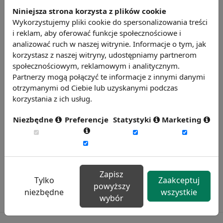
milionów i przynosi rocznie 150 mld USD
Niniejsza strona korzysta z plików cookie
nielegalnych zysków.
Wykorzystujemy pliki cookie do spersonalizowania treści
Źródło: Oficjalna strona UE
i reklam, aby oferować funkcje społecznościowe i
analizować ruch w naszej witrynie. Informacje o tym, jak
Chcesz wiedzieć więcej?
korzystasz z naszej witryny, udostępniamy partnerom
Zobacz więcej wiadomości
społecznościowym, reklamowym i analitycznym.
Partnerzy mogą połączyć te informacje z innymi danymi
otrzymanymi od Ciebie lub uzyskanymi podczas
korzystania z ich usług.
Niezbędne
Preferencje
Statystyki
Marketing
Zapisz
Tylko
Zaakceptuj
powyższy
niezbędne
wszystkie
wybór