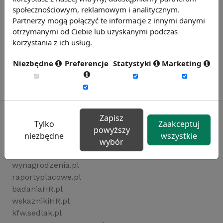
społecznościowym, reklamowym i analitycznym.
Partnerzy mogą połączyć te informacje z innymi danymi
otrzymanymi od Ciebie lub uzyskanymi podczas
korzystania z ich usług.
Niezbędne
Preferencje
Statystyki
Marketing
Zapisz
Tylko
Zaakceptuj
powyższy
niezbędne
wszystkie
Rynekpracy.pl
wybór
sedlak.pl
wynagrodzenia.pl
raportyplacowe.pl
badaniaHR.pl
wskaznikiHR.pl
kfw.sedlak.pl