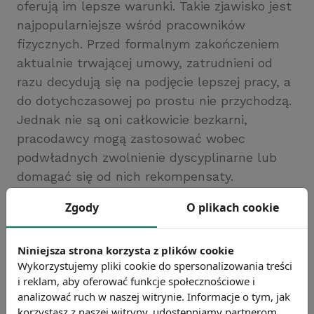
oferują im lepsze warunki. Takie zjawisko jest
najpopularniejsze wśród pracowników
fizycznych. Przed formalnym zakończeniem
aktualnie trwającej umowy, zatrudnieni od
razu decydują się na podjęcie lepszej pracy, a
do dotychczasowej po prostu nie przychodzą.
Jednak nie są oni całkowicie bezkarni,
pracodawcy mogą zastosować wobec
podwładnych zwolnienie dyscyplinarne lub
domagać się od nich rekompensaty.
Źródło: https://businessinsider.com.pl/
Zgody
O plikach cookie
Chcesz wiedzieć więcej?
Zobacz więcej wiadomości
Niniejsza strona korzysta z plików cookie
Wykorzystujemy pliki cookie do spersonalizowania treści
i reklam, aby oferować funkcje społecznościowe i
analizować ruch w naszej witrynie. Informacje o tym, jak
korzystasz z naszej witryny, udostępniamy partnerom