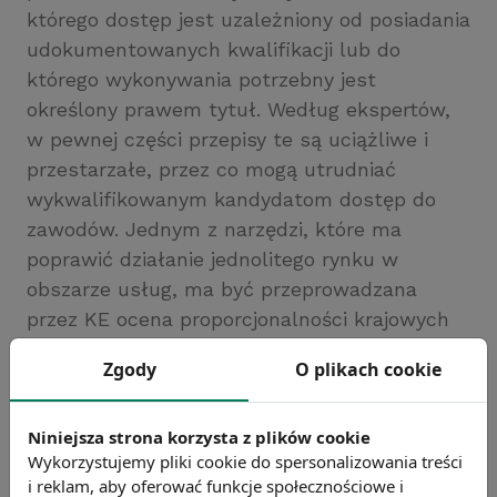
którego dostęp jest uzależniony od posiadania
udokumentowanych kwalifikacji lub do
którego wykonywania potrzebny jest
określony prawem tytuł. Według ekspertów,
w pewnej części przepisy te są uciążliwe i
przestarzałe, przez co mogą utrudniać
wykwalifikowanym kandydatom dostęp do
zawodów. Jednym z narzędzi, które ma
poprawić działanie jednolitego rynku w
obszarze usług, ma być przeprowadzana
przez KE ocena proporcjonalności krajowych
przepisów dotyczących usług świadczonych
Zgody
O plikach cookie
w ramach wolnych zawodów.
Źródło: http://www.pulshr.pl
Niniejsza strona korzysta z plików cookie
Chcesz wiedzieć więcej?
Wykorzystujemy pliki cookie do spersonalizowania treści
Zobacz więcej wiadomości
i reklam, aby oferować funkcje społecznościowe i