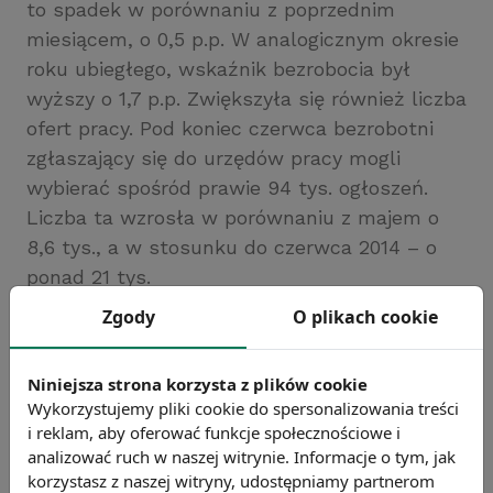
to spadek w porównaniu z poprzednim
miesiącem, o 0,5 p.p. W analogicznym okresie
roku ubiegłego, wskaźnik bezrobocia był
wyższy o 1,7 p.p. Zwiększyła się również liczba
ofert pracy. Pod koniec czerwca bezrobotni
zgłaszający się do urzędów pracy mogli
wybierać spośród prawie 94 tys. ogłoszeń.
Liczba ta wzrosła w porównaniu z majem o
8,6 tys., a w stosunku do czerwca 2014 – o
ponad 21 tys.
Źródło: GUS
Zgody
O plikach cookie
Chcesz wiedzieć więcej?
Zobacz więcej wiadomości
Niniejsza strona korzysta z plików cookie
Wykorzystujemy pliki cookie do spersonalizowania treści
i reklam, aby oferować funkcje społecznościowe i
analizować ruch w naszej witrynie. Informacje o tym, jak
korzystasz z naszej witryny, udostępniamy partnerom