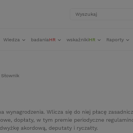
Wyszukaj
Wiedza
badania
HR
wskaźniki
HR
Raporty
Słownik
a wynagrodzenia. Wlicza się do niej płacę zasadnicz
ściowe, dopłaty, w tym premie periodyczne regulamin
dwyżkę akordową, deputaty i ryczałty.