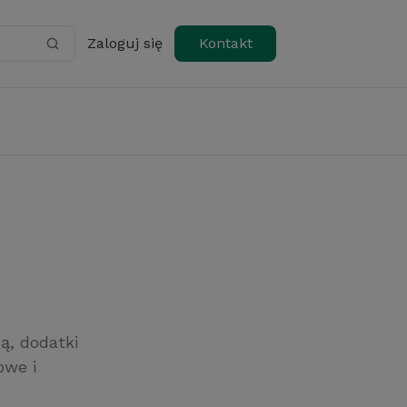
Zaloguj się
Kontakt
ą, dodatki
owe i