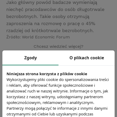
Jako główny powód badacze wymieniają
niechęć pracodawców do osób długotrwale
bezrobotnych. Takie osoby otrzymują
zaproszenia na rozmowę o pracę o 45%
rzadziej od krótkotrwale bezrobotnych.
Źródło: World Economic Forum
Chcesz wiedzieć więcej?
Zobacz więcej wiadomości
Zgody
O plikach cookie
Niniejsza strona korzysta z plików cookie
Wykorzystujemy pliki cookie do spersonalizowania treści
i reklam, aby oferować funkcje społecznościowe i
analizować ruch w naszej witrynie. Informacje o tym, jak
korzystasz z naszej witryny, udostępniamy partnerom
społecznościowym, reklamowym i analitycznym.
Partnerzy mogą połączyć te informacje z innymi danymi
otrzymanymi od Ciebie lub uzyskanymi podczas