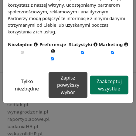
korzystasz z naszej witryny, udostępniamy partnerom
społecznościowym, reklamowym i analitycznym.
Partnerzy mogą połączyć te informacje z innymi danymi
otrzymanymi od Ciebie lub uzyskanymi podczas
korzystania z ich usług.
Niezbędne
Preferencje
Statystyki
Marketing
Zapisz
Tylko
Zaakceptuj
powyższy
niezbędne
wszystkie
wybór
Rynekpracy.pl
sedlak.pl
wynagrodzenia.pl
raportyplacowe.pl
badaniaHR.pl
wskaznikiHR.pl