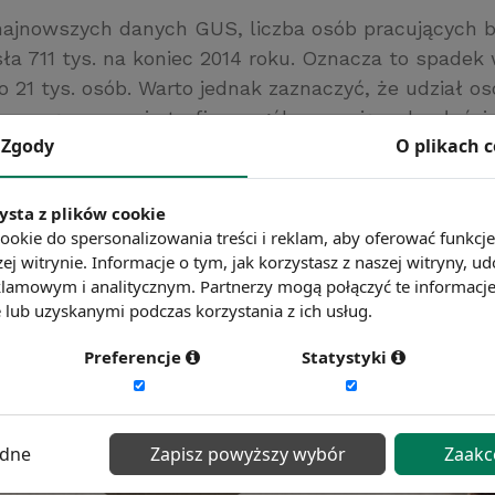
najnowszych danych GUS, liczba osób pracujących b
a 711 tys. na koniec 2014 roku. Oznacza to spadek
o 21 tys. osób. Warto jednak zaznaczyć, że udział o
pracę w szarej strefie w ogóle pracujących właściw
Zgody
O plikach 
iósł 4,5% w 2014 roku wobec 4,6% w 2010 roku.
ysta z plików cookie
ć więcej?
Zobacz więcej wiadomości
ookie do spersonalizowania treści i reklam, aby oferować funkcj
ej witrynie. Informacje o tym, jak korzystasz z naszej witryny,
lamowym i analitycznym. Partnerzy mogą połączyć te informacj
lub uzyskanymi podczas korzystania z ich usług.
Preferencje
Statystyki
ędne
Zapisz powyższy wybór
Zaakc