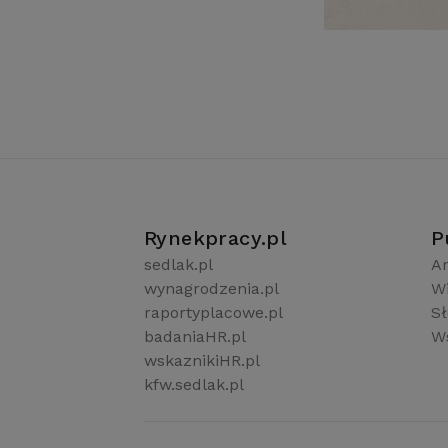
Rynekpracy.pl
P
sedlak.pl
Ar
wynagrodzenia.pl
W
raportyplacowe.pl
S
badaniaHR.pl
Ws
wskaznikiHR.pl
kfw.sedlak.pl