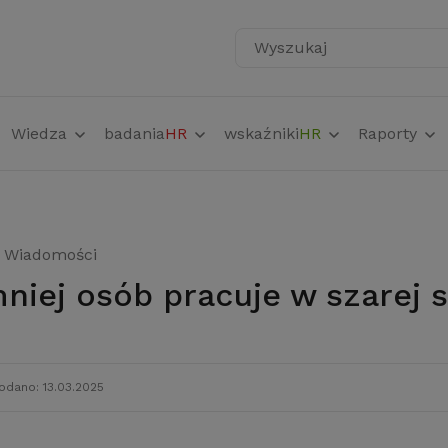
Wyszukaj
Wiedza
badania
HR
wskaźniki
HR
Raporty
Wiadomości
mniej osób pracuje w szarej s
odano: 13.03.2025