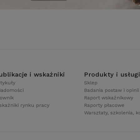
ublikacje i wskaźniki
Produkty i usług
tykuły
Sklep
iadomości
Badania postaw i opinii
łownik
Raport wskaźnikowy
kaźniki rynku pracy
Raporty płacowe
Warsztaty, szkolenia, k