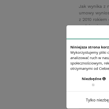
Jak wynika z 
umowy wyniosł
z 2010 rokiem 
podejmujących 
zmienił i wyn
Źródło: GUS
Niniejsza strona korz
Chcesz wiedzie
Wykorzystujemy pliki c
analizować ruch w nasz
społecznościowym, rek
otrzymanymi od Ciebie 
Niezbędne
Tylko niezb