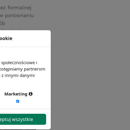
ez formalnej
 w porównaniu
sób
ie się nie
cookie
e społecznościowe i
 udostępniamy partnerom
e z innymi danymi
Marketing
eptuj wszystkie