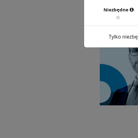
Chcesz wiedzie
Niezbędne
Tylko niezb