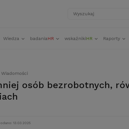
Wyszukaj
Wiedza
badania
HR
wskaźniki
HR
Raporty
Wiadomości
iach
odano: 13.03.2025