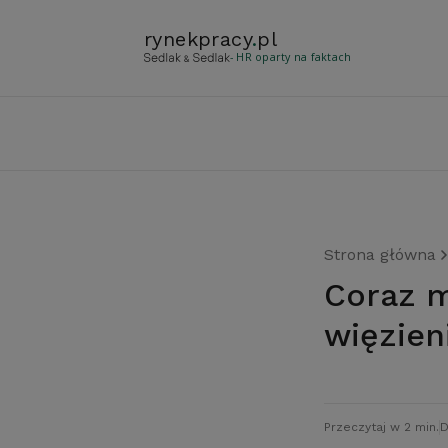
rynekpracy
.
pl
- HR oparty na faktach
Strona główna
Coraz mniej osób bezrobotnych, również w
więzien
Przeczytaj w 2 min.
D