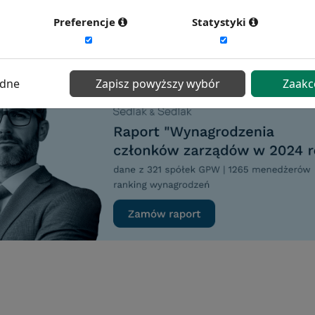
ć więcej?
Zobacz więcej wiadomości
Preferencje
Statystyki
ędne
Zapisz powyższy wybór
Zaakc