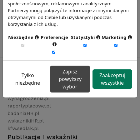
społecznościowym, reklamowym i analitycznym.
Partnerzy mogą połączyć te informacje z innymi danymi
otrzymanymi od Ciebie lub uzyskanymi podczas
korzystania z ich usług.
Niezbędne
Preferencje
Statystyki
Marketing
Zapisz
Tylko
Zaakceptuj
powyższy
Rynekpracy.pl
niezbędne
wszystkie
wybór
sedlak.pl
wynagrodzenia.pl
raportyplacowe.pl
badaniaHR.pl
wskaznikiHR.pl
kfw.sedlak.pl
Publikacje i wskaźniki