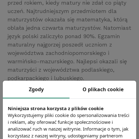
przed rokiem, kiedy matury nie zdał co piąty
uczeń. Najtrudniejszym przedmiotem dla
maturzystów okazała się matematyka, którą
oblała jedna czwarta maturzystów. Natomiast
język polski zaliczyło ponad 90%. Egzamin
maturalny najgorzej poszedł uczniom z
województwa zachodniopomorskiego i
warmińsko-mazurskiego. Najlepsi okazali się
maturzyści z województwa podlaskiego,
podkarpackiego i lubuskiego.
Źródło: Centralna Komisja Egzaminacyjna
Zgody
O plikach cookie
Chcesz wiedzieć więcej?
Zobacz więcej wiadomości
Niniejsza strona korzysta z plików cookie
Wykorzystujemy pliki cookie do spersonalizowania treści
i reklam, aby oferować funkcje społecznościowe i
analizować ruch w naszej witrynie. Informacje o tym, jak
korzystasz z naszej witryny, udostępniamy partnerom