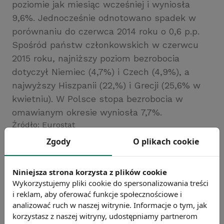
poziomie jak miesiąc wcześniej i wyniosła
9,6%. Jednocześnie odnotowano spadek w
porównaniu do czerwca 2014 roku o 0,6 p.p.
Spośród państw członkowskich w czerwcu
2015 roku, najniższy poziom bezrobocia
dotyczył Niemiec (4,7%) i Czech (4,9%), a
najwyższy Hiszpanii (22,%) i Grecji (25,6% w
kwietniu). W Polsce stopa bezrobocia w
omawianym okresie wyniosła 7,7%.
Źródło: Eurostat
Zgody
O plikach cookie
Chcesz wiedzieć więcej?
Zobacz więcej wiadomości
Niniejsza strona korzysta z plików cookie
Wykorzystujemy pliki cookie do spersonalizowania treści
i reklam, aby oferować funkcje społecznościowe i
analizować ruch w naszej witrynie. Informacje o tym, jak
korzystasz z naszej witryny, udostępniamy partnerom