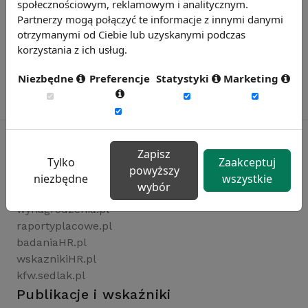
społecznościowym, reklamowym i analitycznym.
Partnerzy mogą połączyć te informacje z innymi danymi
otrzymanymi od Ciebie lub uzyskanymi podczas
korzystania z ich usług.
Niezbędne
Preferencje
Statystyki
Marketing
Zapisz
Tylko
Zaakceptuj
powyższy
Rynekpracy.pl
niezbędne
wszystkie
wybór
sedlak.pl
wynagrodzenia.pl
raportyplacowe.pl
badaniaHR.pl
wskaznikiHR.pl
kfw.sedlak.pl
Publikacje i wskaźniki