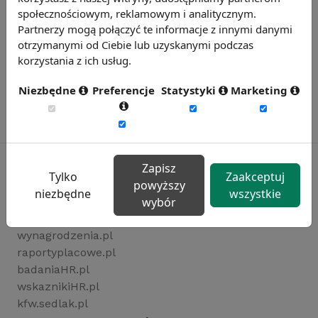
społecznościowym, reklamowym i analitycznym.
Partnerzy mogą połączyć te informacje z innymi danymi
otrzymanymi od Ciebie lub uzyskanymi podczas
korzystania z ich usług.
Niezbędne
Preferencje
Statystyki
Marketing
Zapisz
Tylko
Zaakceptuj
powyższy
niezbędne
wszystkie
Rynekpracy.pl
wybór
sedlak.pl
wynagrodzenia.pl
raportyplacowe.pl
badaniaHR.pl
wskaznikiHR.pl
kfw.sedlak.pl