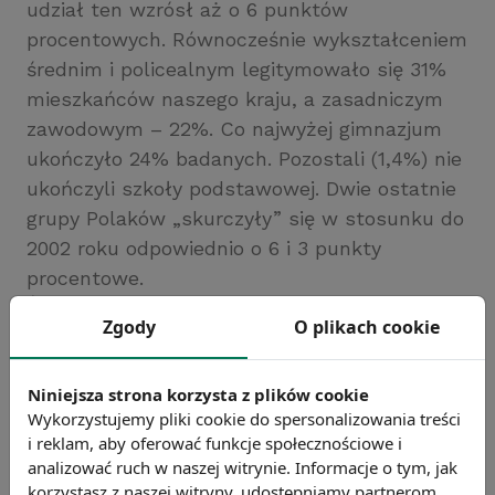
udział ten wzrósł aż o 6 punktów
procentowych. Równocześnie wykształceniem
średnim i policealnym legitymowało się 31%
mieszkańców naszego kraju, a zasadniczym
zawodowym – 22%. Co najwyżej gimnazjum
ukończyło 24% badanych. Pozostali (1,4%) nie
ukończyli szkoły podstawowej. Dwie ostatnie
grupy Polaków „skurczyły” się w stosunku do
2002 roku odpowiednio o 6 i 3 punkty
procentowe.
Źródło: GUS
Zgody
O plikach cookie
Chcesz wiedzieć więcej?
Zobacz więcej wiadomości
Niniejsza strona korzysta z plików cookie
Wykorzystujemy pliki cookie do spersonalizowania treści
i reklam, aby oferować funkcje społecznościowe i
analizować ruch w naszej witrynie. Informacje o tym, jak
korzystasz z naszej witryny, udostępniamy partnerom