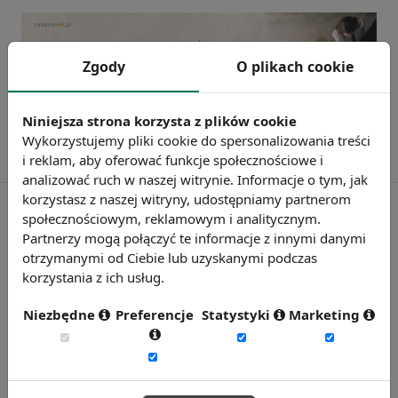
Zgody
O plikach cookie
Niniejsza strona korzysta z plików cookie
Wykorzystujemy pliki cookie do spersonalizowania treści
i reklam, aby oferować funkcje społecznościowe i
analizować ruch w naszej witrynie. Informacje o tym, jak
korzystasz z naszej witryny, udostępniamy partnerom
społecznościowym, reklamowym i analitycznym.
Partnerzy mogą połączyć te informacje z innymi danymi
Rynekpracy.pl
otrzymanymi od Ciebie lub uzyskanymi podczas
korzystania z ich usług.
sedlak.pl
wynagrodzenia.pl
Niezbędne
Preferencje
Statystyki
Marketing
raportyplacowe.pl
badaniaHR.pl
wskaznikiHR.pl
kfw.sedlak.pl