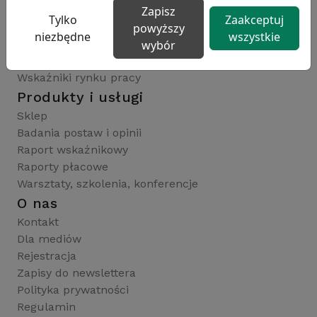
Publikacje i wskaźniki
Zapisz
Tylko
Zaakceptuj
Artykuły
powyższy
niezbędne
wszystkie
Wiadomości
wybór
Słownik
Wskaźniki rynku pracy
Produkty i usługi
Sklep
Badania postaw i opinii
Raport wskaźnikowy
Raporty płacowe
Warsztaty, szkolenia, konferencje
O nas
Kontakt
Dla mediów
Rejestracja
Zapisy do newslettera
Polityka prywatności
Regulamin