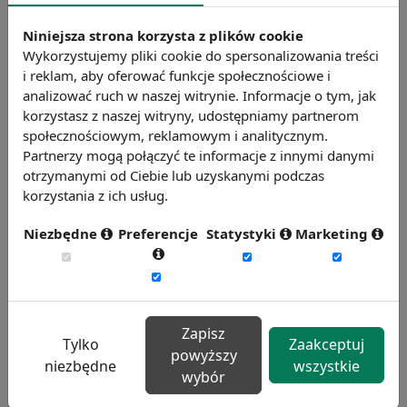
zastosowanie w przypadku zadań, których
Niniejsza strona korzysta z plików cookie
wykonanie należy do obowiązków
Wykorzystujemy pliki cookie do spersonalizowania treści
nieobecnego pracownika zatrudnionego przez
i reklam, aby oferować funkcje społecznościowe i
pracodawcę.
analizować ruch w naszej witrynie. Informacje o tym, jak
korzystasz z naszej witryny, udostępniamy partnerom
Chcesz wiedzieć więcej?
społecznościowym, reklamowym i analitycznym.
Zobacz więcej haseł
Partnerzy mogą połączyć te informacje z innymi danymi
otrzymanymi od Ciebie lub uzyskanymi podczas
korzystania z ich usług.
Niezbędne
Preferencje
Statystyki
Marketing
Zapisz
Tylko
Zaakceptuj
powyższy
niezbędne
wszystkie
wybór