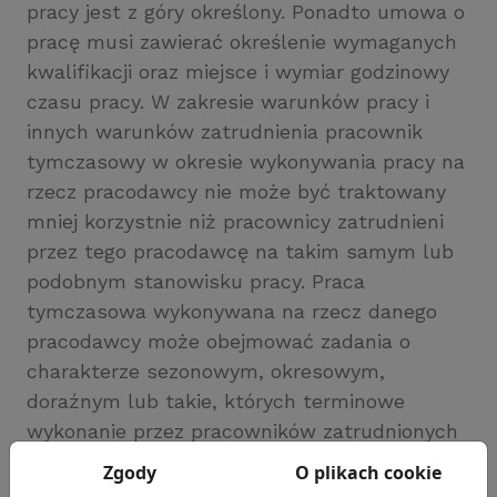
pracy jest z góry określony. Ponadto umowa o
pracę musi zawierać określenie wymaganych
kwalifikacji oraz miejsce i wymiar godzinowy
czasu pracy. W zakresie warunków pracy i
innych warunków zatrudnienia pracownik
tymczasowy w okresie wykonywania pracy na
rzecz pracodawcy nie może być traktowany
mniej korzystnie niż pracownicy zatrudnieni
przez tego pracodawcę na takim samym lub
podobnym stanowisku pracy. Praca
tymczasowa wykonywana na rzecz danego
pracodawcy może obejmować zadania o
charakterze sezonowym, okresowym,
doraźnym lub takie, których terminowe
wykonanie przez pracowników zatrudnionych
przez pracodawcę nie byłoby możliwe.
Zgody
O plikach cookie
Ponadto ten rodzaj stosunku pracy ma