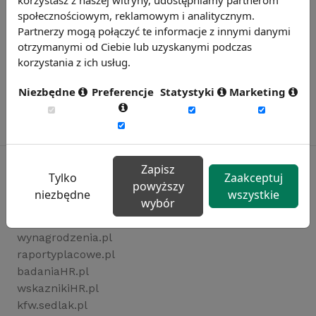
społecznościowym, reklamowym i analitycznym.
Partnerzy mogą połączyć te informacje z innymi danymi
otrzymanymi od Ciebie lub uzyskanymi podczas
korzystania z ich usług.
Niezbędne
Preferencje
Statystyki
Marketing
Zapisz
Tylko
Zaakceptuj
powyższy
niezbędne
wszystkie
Rynekpracy.pl
wybór
sedlak.pl
wynagrodzenia.pl
raportyplacowe.pl
badaniaHR.pl
wskaznikiHR.pl
kfw.sedlak.pl