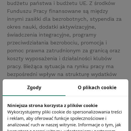
budżetu państwa i budżetu UE. Z środków
Funduszu Pracy finansowane są między
innymi zasiłki dla bezrobotnych, stypendia za
okres nauki, dodatki aktywizacyjne,
świadczenia integracyjne, programy
przeciwdziałania bezrobociu, promocja i
pomoc prawna zatrudnionym za granicą oraz
koszty wyposażenia i działalności klubów
pracy. Bieżąca sytuacja na rynku pracy ma
bezpośredni wpływ na strukturę wydatków
Funduszu Pracy.
Zgody
O plikach cookie
Chcesz wiedzieć więcej?
Zobacz więcej haseł
Niniejsza strona korzysta z plików cookie
Wykorzystujemy pliki cookie do spersonalizowania treści
i reklam, aby oferować funkcje społecznościowe i
analizować ruch w naszej witrynie. Informacje o tym, jak
korzystasz z naszej witryny, udostępniamy partnerom