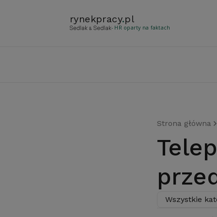
rynekpracy
.
pl
- HR oparty na faktach
Strona główna
Telepraca w polskich
prze
Wszystkie kat