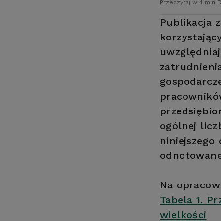
Przeczytaj w 4 min.
D
Publikacja 
korzystając
uwzględniaj
zatrudnieni
gospodarcze
pracowników
przedsiębio
ogólnej lic
niniejszego
odnotowaneg
Na opracowa
Tabela 1. P
wielkości