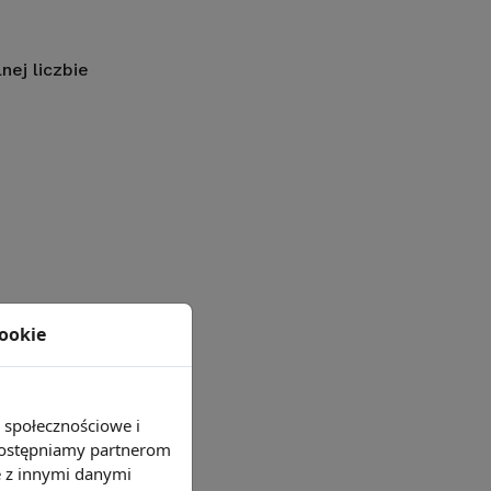
ej liczbie
cookie
e społecznościowe i
 udostępniamy partnerom
ie danych GUS
e z innymi danymi