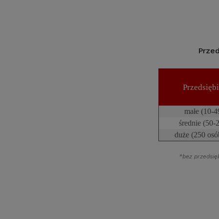
Przed
Przedsięb
małe (10-4
średnie (50-
duże (250 osób
*bez przedsi