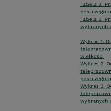
Tabela 2. P
poszczegól
Tabela 3. P
wybranych r
Wykres 1. O
telepracown
wielkości
Wykres 2. O
telepracown
poszczegól
Wykres 3. O
telepracown
wybranych r