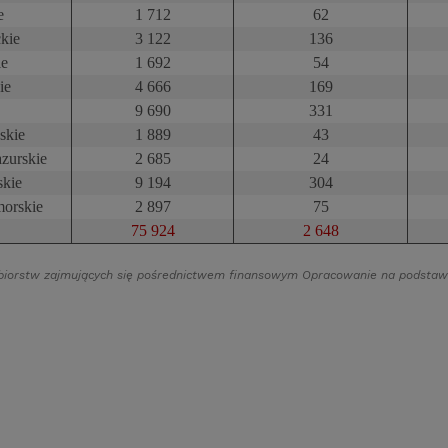
e
1 712
62
kie
3 122
136
ie
1 692
54
ie
4 666
169
9 690
331
skie
1 889
43
zurskie
2 685
24
skie
9 194
304
orskie
2 897
75
75 924
2 648
ębiorstw zajmujących się pośrednictwem finansowym Opracowanie na podstaw