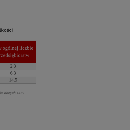
lkości
 ogólnej liczbie
rzedsiębiorstw
2,3
6,3
14,5
ie danych GUS