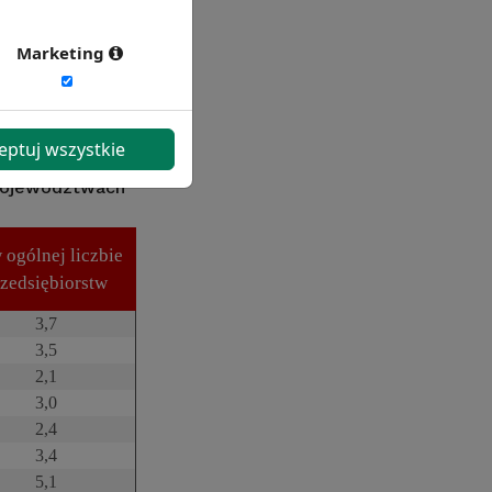
Marketing
eptuj wszystkie
 województwach
 ogólnej liczbie
rzedsiębiorstw
3,7
3,5
2,1
3,0
2,4
3,4
5,1