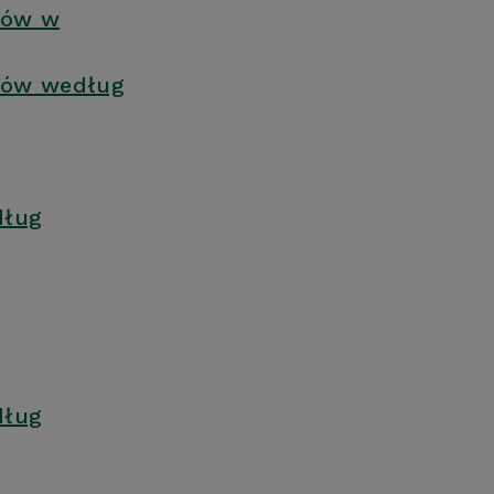
ików w
ików według
dług
dług