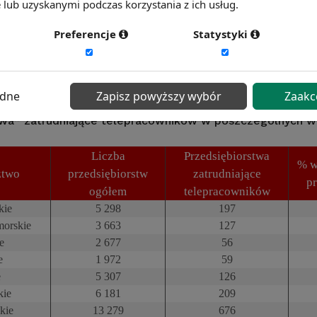
lub uzyskanymi podczas korzystania z ich usług.
Preferencje
Statystyki
ędne
Zapisz powyższy wybór
Zaakc
twa* zatrudniające telepracowników w poszczególnych
Liczba
Przedsiębiorstwa
% w
ztwo
przedsiębiorstw
zatrudniające
p
ogółem
telepracowników
kie
5 298
197
orskie
3 663
127
e
2 677
56
e
1 972
59
e
5 307
126
kie
6 181
209
kie
13 279
676