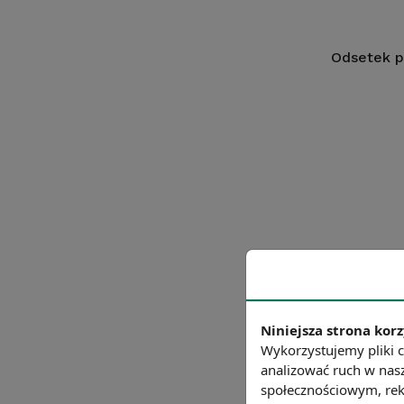
Odsetek p
Niniejsza strona korz
Wykorzystujemy pliki c
analizować ruch w nasz
*bez przedsi
społecznościowym, rek