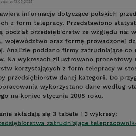
odano: 13.03.2025
zawiera informacje dotyczące polskich prze
ych z form telepracy. Przedstawiono statyst
ą podział przedsiębiorstw ze względu na: w
a, województwo oraz formę prowadzonej dzi
j. Analizie poddano firmy zatrudniające co 
. Na wykresach zilustrowano procentowy 
rstw korzystających z form telepracy w st
zby przedsiębiorstw danej kategorii. Do prz
 opracowania wykorzystano dane według st
o na koniec stycznia 2008 roku.
nie składają się 3 tabele i 3 wykresy:
rzedsiębiorstwa zatrudniające telepracown