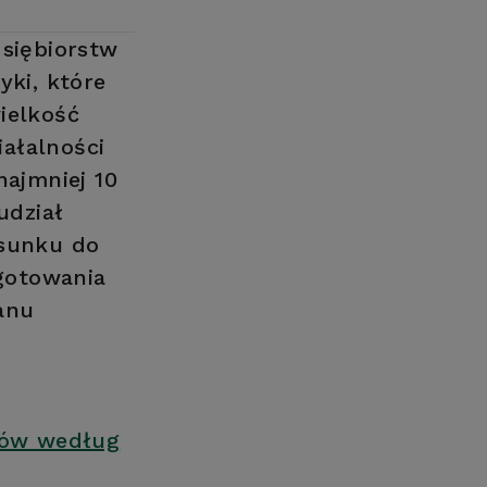
dsiębiorstw
yki, które
ielkość
ałalności
najmniej 10
udział
osunku do
ygotowania
anu
ików według