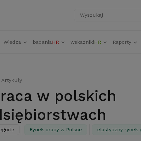
Wyszukaj
Wiedza
badania
HR
wskaźniki
HR
Raporty
Artykuły
dsiębiorstwach
egorie
Rynek pracy w Polsce
elastyczny rynek 