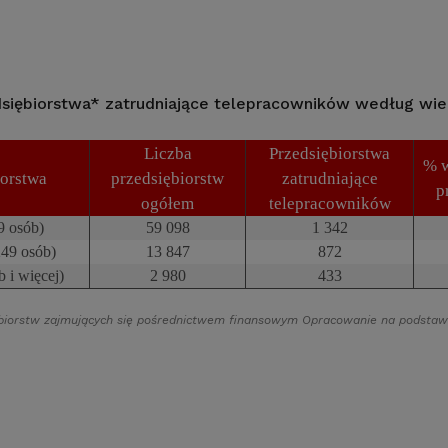
siębiorstwa* zatrudniające telepracowników według wie
Liczba
Przedsiębiorstwa
% w
iorstwa
przedsiębiorstw
zatrudniające
p
ogółem
telepracowników
9 osób)
59 098
1 342
249 osób)
13 847
872
 i więcej)
2 980
433
ębiorstw zajmujących się pośrednictwem finansowym Opracowanie na podstaw