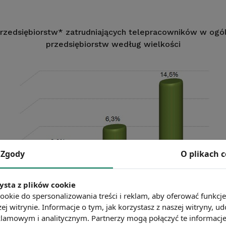
rzedsiębiorstw* zatrudniających telepracowników w ogóln
przedsiębiorstw według wielkości
Zgody
O plikach 
ysta z plików cookie
ookie do spersonalizowania treści i reklam, aby oferować funkcj
ej witrynie. Informacje o tym, jak korzystasz z naszej witryny,
ębiorstw zajmujących się pośrednictwem finansowym Opracowanie na podstaw
lamowym i analitycznym. Partnerzy mogą połączyć te informacj