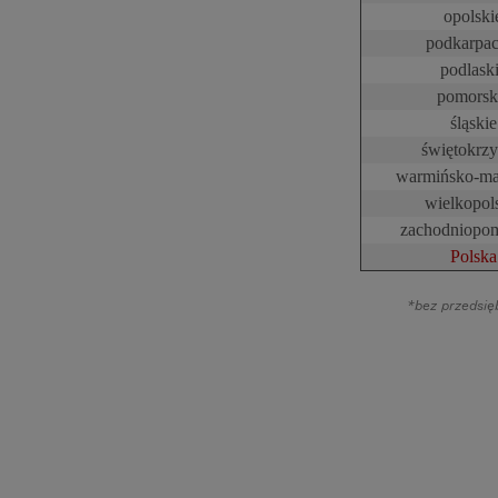
opolski
podkarpac
podlask
pomorsk
śląskie
świętokrzy
warmińsko-ma
wielkopol
zachodniopom
Polska
*bez przedsi