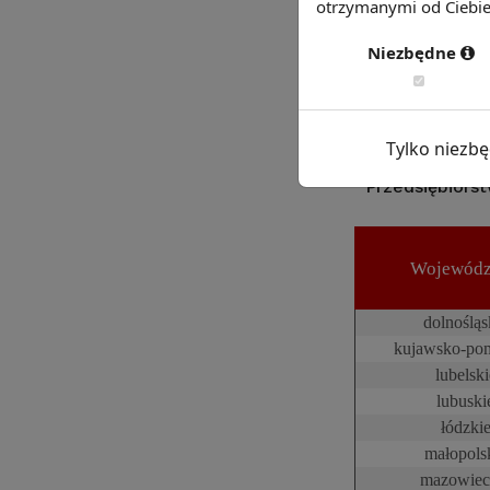
otrzymanymi od Ciebie 
Niezbędne
Tylko niezb
Przedsiębiors
Wojewód
dolnośląs
kujawsko-pom
lubelski
lubuski
łódzki
małopols
mazowiec