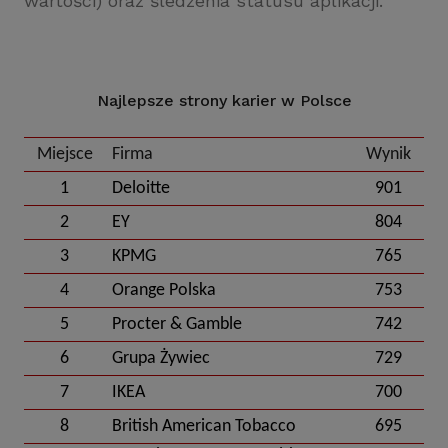
wartości) oraz śledzenia statusu aplikacji.
Najlepsze strony karier w Polsce
Miejsce
Firma
Wynik
1
Deloitte
901
2
EY
804
3
KPMG
765
4
Orange Polska
753
5
Procter & Gamble
742
6
Grupa Żywiec
729
7
IKEA
700
8
British American Tobacco
695