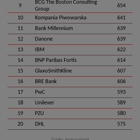
BCG The Boston Consulting
9
654
Group
10
Kompania Piwowarska
641
11
Bank Millennium
639
12
Danone
639
13
IBM
622
14
BNP Paribas Fortis
614
15
GlaxoSmithKline
607
16
BRE Bank
606
17
PwC
593
18
Unilever
589
19
PZU
580
20
DHL
575
Źródło: Potentialpark