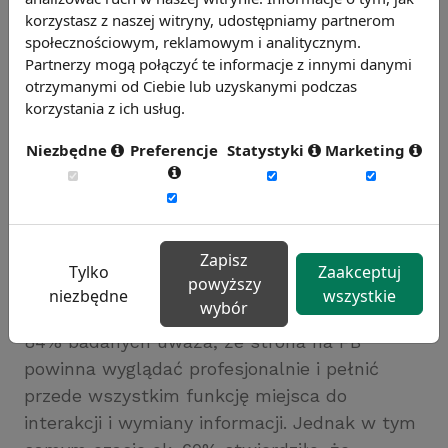
granicach 1/4, w Niemczech natomiast poniżej
korzystasz z naszej witryny, udostępniamy partnerom
społecznościowym, reklamowym i analitycznym.
20%.
Partnerzy mogą połączyć te informacje z innymi danymi
Jako ciekawostkę można zaznaczyć, że ponad
otrzymanymi od Ciebie lub uzyskanymi podczas
40% ankietowanych chce spotykać
korzystania z ich usług.
pracodawcę na portalach społecznościowych
Niezbędne
Preferencje
Statystyki
Marketing
(w tym na Facebook) oraz wchodzić z
pracodawcami w interakcje. To więcej niż w
badaniach europejskich, gdzie taką chęć
wyraziła 1/3 respondentów.
Zapisz
Tylko
Zaakceptuj
powyższy
Analizując dane dotyczące zapytania polskich
niezbędne
wszystkie
wybór
respondentów o profile firm na Facebooku,
84% badanych uważa, że strona na FB
powinna wyglądać profesjonalnie i pełnić
przede wszystkim funkcję miejsca do
interakcji i wymiany informacji. Jednak w tym