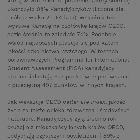
którą w 2011 roku na poziomie szkoły średniej
ukończyło 88% Kanadyjczyków (liczone dla
osób w wieku 25-64 lata). Wskaźnik ten
wysuwa Kanadę na czołówkę krajów OECD,
gdzie średnia to zaledwie 74%. Podobnie
wśród najlepszych plasuje się pod kątem
jakości szkolnictwa wyższego. W testach
porównawczych Programme for International
Student Assessment (PISA) kanadyjscy
studenci dostają 527 punktów w porównaniu
z przeciętną 497 punktów w innych krajach.
Jak wskazuje OECD
better life index
, jakość
życia to także opieka zdrowotna i środowisko
naturalne. Kanadyjczycy żyją średnio rok
dłużej niż mieszkańcy innych krajów OECD,
oddychają czystszym powietrzem i 89% z