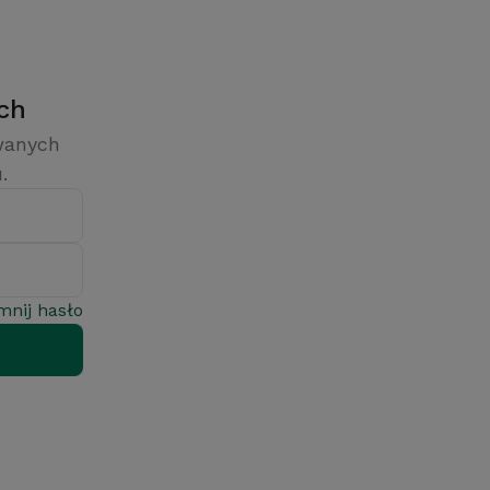
ych
owanych
.
mnij hasło