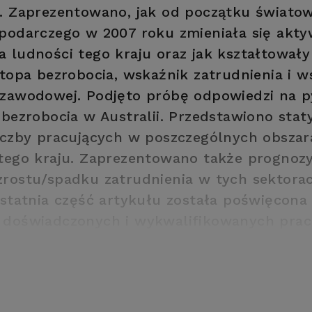
. Zaprezentowano, jak od początku świato
podarczego w 2007 roku zmieniała się akt
 ludności tego kraju oraz jak kształtowały
stopa bezrobocia, wskaźnik zatrudnienia i 
zawodowej. Podjęto próbę odpowiedzi na p
 bezrobocia w Australii. Przedstawiono stat
iczby pracujących w poszczególnych obszar
tego kraju. Zaprezentowano także prognoz
rostu/spadku zatrudnienia w tych sektora
Ostatnia część artykułu została poświęcona
 doświadczonych i wykwalifikowanych pra
zebowaniu rynku na siłę roboczą innych kra