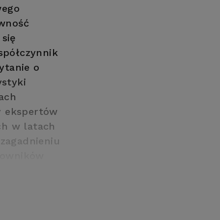
wego
ywność
 się
współczynnik
ytanie o
ystyki
ach
y ekspertów
ch w latach
 zagadnieniu
cowników
jów.