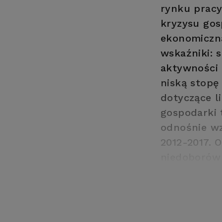
rynku pracy
kryzysu gos
ekonomiczna
wskaźniki: 
aktywności 
niską stopę
dotyczące l
gospodarki 
odnośnie wz
2012-2017. 
niedoborów
oraz zapotr