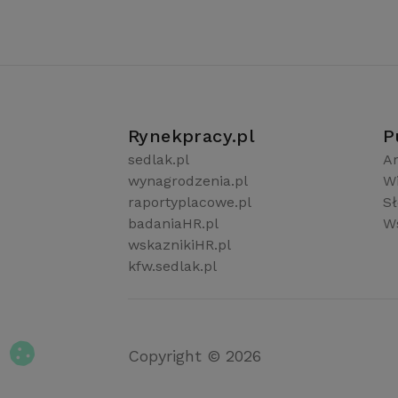
Rynekpracy.pl
P
sedlak.pl
Ar
wynagrodzenia.pl
W
raportyplacowe.pl
S
badaniaHR.pl
Ws
wskaznikiHR.pl
kfw.sedlak.pl
Copyright © 2026