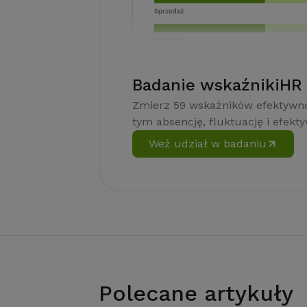
Badanie wskaźnikiHR
Zmierz 59 wskaźników efektywno
tym absencję, fluktuację i efekt
Weź udział w badaniu
Polecane artykuły