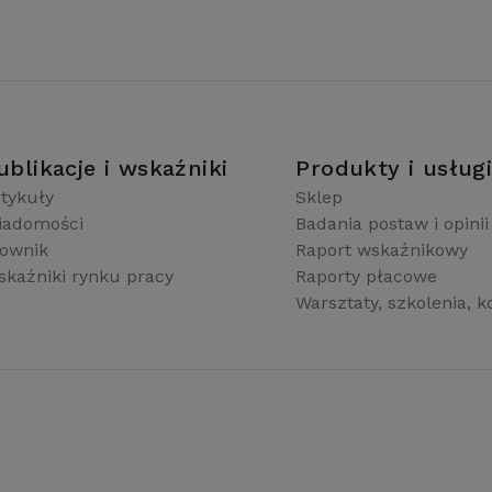
ublikacje i wskaźniki
Produkty i usług
tykuły
Sklep
iadomości
Badania postaw i opinii
łownik
Raport wskaźnikowy
kaźniki rynku pracy
Raporty płacowe
Warsztaty, szkolenia, k