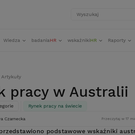
Wyszukaj
Wiedza
badania
HR
wskaźniki
HR
Raporty
Artykuły
k pracy w Australii
egorie
Rynek pracy na świecie
a Czarnecka
Przeczytaj w 17 mi
przedstawiono podstawowe wskaźniki austra