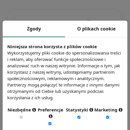
Zgody
O plikach cookie
Niniejsza strona korzysta z plików cookie
Wykorzystujemy pliki cookie do spersonalizowania treści
i reklam, aby oferować funkcje społecznościowe i
Badanie wskaźnikiHR 2026
analizować ruch w naszej witrynie. Informacje o tym, jak
Zmierz 59 wskaźników efektywności
korzystasz z naszej witryny, udostępniamy partnerom
personalnej, w tym absencję, fluktuację i
społecznościowym, reklamowym i analitycznym.
efektywność pracy.
Partnerzy mogą połączyć te informacje z innymi danymi
otrzymanymi od Ciebie lub uzyskanymi podczas
Weź udział w badaniu
korzystania z ich usług.
Niezbędne
Preferencje
Statystyki
Marketing