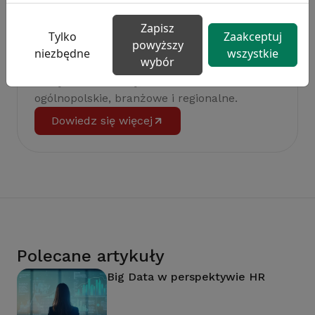
Zapisz
Tylko
Zaakceptuj
powyższy
niezbędne
wszystkie
wybór
Badanie satysfakcji w Twojej firmie
13 wymiarów oceny, aktualne benchmarki
ogólnopolskie, branżowe i regionalne.
Dowiedz się więcej
Polecane artykuły
Big Data w perspektywie HR