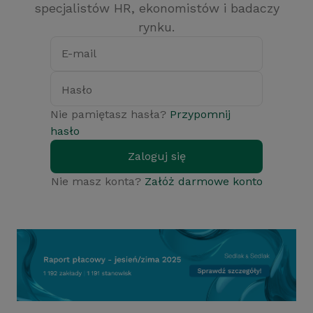
specjalistów HR, ekonomistów i badaczy
rynku.
E-mail
Hasło
Nie pamiętasz hasła?
Przypomnij
hasło
Zaloguj się
Nie masz konta?
Załóż darmowe konto