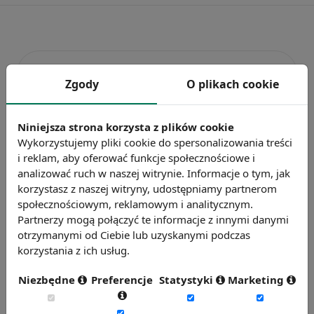
Zgody
O plikach cookie
Niniejsza strona korzysta z plików cookie
Wykorzystujemy pliki cookie do spersonalizowania treści
i reklam, aby oferować funkcje społecznościowe i
analizować ruch w naszej witrynie. Informacje o tym, jak
Badanie wskaźnikiHR 2026
korzystasz z naszej witryny, udostępniamy partnerom
Zmierz 59 wskaźników efektywności
społecznościowym, reklamowym i analitycznym.
personalnej, w tym absencję, fluktuację i
Partnerzy mogą połączyć te informacje z innymi danymi
efektywność pracy.
otrzymanymi od Ciebie lub uzyskanymi podczas
Weź udział w badaniu
korzystania z ich usług.
Niezbędne
Preferencje
Statystyki
Marketing