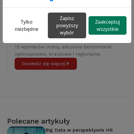
Zapisz
Tylko
Zaakceptuj
powyższy
niezbędne
wszystkie
wybór
Badanie satysfakcji w Twojej firmie
13 wymiarów oceny, aktualne benchmarki
ogólnopolskie, branżowe i regionalne.
Dowiedz się więcej
Polecane artykuły
Big Data w perspektywie HR