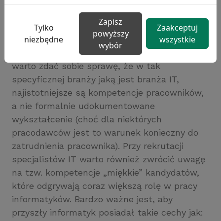
rekrutacją informatyków?
Zapisz
Problemy ze znalezieniem specjalistów IT
Tylko
Zaakceptuj
powyższy
niezbędne
wszystkie
wymuszają odpowiednie zaplanowanie działań
wybór
przez pracodawców. W pierwszej kolejności
warto zdać sobie sprawę, że w tak
specyficznej branży jaką jest branża IT,
najistotniejsze są kompetencje pracowników,
a nie formalnie udokumentowane
wykształcenie (choć dla niektórych
pracodawców jest to warunek konieczny do
zatrudnienia pracownika). Przy rekrutacji
specjalistów IT warto również zwrócić uwagę
na tzw. kompetencje „miękkie” kandydatów,
które odgrywają coraz większą rolę w pracy
informatyków. Bardzo ważne jest, aby
przyszły informatyk posiadał takie cechy jak: