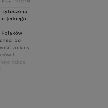
n.
Dodano: 13.03.2025
rzytoczono
a u jednego
i Polaków
chęci do
iwość zmiany
wców i
iono także,
i