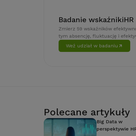
Badanie wskaźnikiHR
Zmierz 59 wskaźników efektywno
tym absencję, fluktuację i efekt
Weź udział w badaniu
Polecane artykuły
Big Data w
perspektywie H