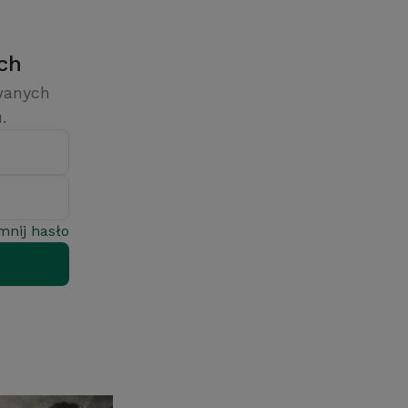
ych
owanych
.
mnij hasło