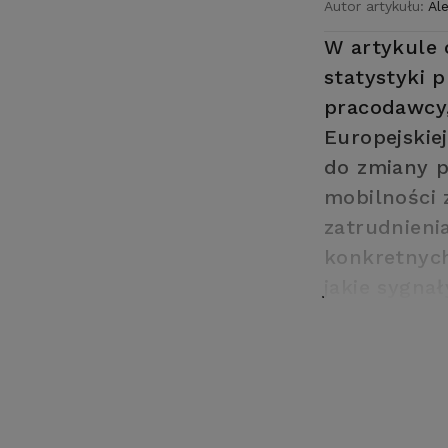
Autor artykułu:
Al
W artykule
statystyki 
pracodawcy,
Europejskie
do zmiany p
mobilności 
zatrudnieni
konkretnych
jakie sygna
wyruszenie 