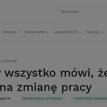
Wyszukaj
Wiedza
badania
HR
wskaźniki
HR
Raporty
Artykuły
 na zmianę pracy
egorie
Rynek pracy w Polsce
mobilność zawod