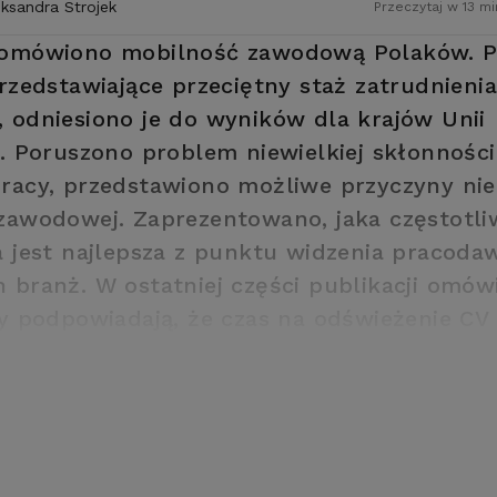
eksandra Strojek
Przeczytaj w 13 mi
 omówiono mobilność zawodową Polaków. P
przedstawiające przeciętny staż zatrudnieni
 odniesiono je do wyników dla krajów Unii
j. Poruszono problem niewielkiej skłonnośc
racy, przedstawiono możliwe przyczyny nie
zawodowej. Zaprezentowano, jaka częstotl
a jest najlepsza z punktu widzenia pracoda
 branż. W ostatniej części publikacji omów
ły podpowiadają, że czas na odświeżenie CV 
na rynek pracy.