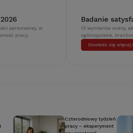
 2026
Badanie satysf
ści personalnej, w
13 wymiarów oceny, a
ywność pracy.
ogólnopolskie, branżow
Dowiedz się więcej
Czterodniowy tydzień
R
pracy – eksperyment