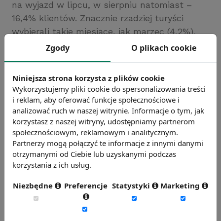
na wyjazd w lipcu, w sierpniu natomiast –
16,4% klientów. Znacznie rzadziej turyści
wybierali takie miesiące, jak marzec (4,2%),
grudzień (4,4%) czy styczeń (5%).
Zgody
O plikach cookie
Niniejsza strona korzysta z plików cookie
Wakacje w kraju u rodziny
Wykorzystujemy pliki cookie do spersonalizowania treści
i reklam, aby oferować funkcje społecznościowe i
W 2011 roku aż 65% Polaków zdecydowało się
analizować ruch w naszej witrynie. Informacje o tym, jak
na wyjazd krajowy. Jedynie 14%
korzystasz z naszej witryny, udostępniamy partnerom
wyjeżdżających wypoczywało wyłącznie za
społecznościowym, reklamowym i analitycznym.
granicą. Pozostali wybierali wyjazdy zarówno
Partnerzy mogą połączyć te informacje z innymi danymi
otrzymanymi od Ciebie lub uzyskanymi podczas
krajowe, jak i zagraniczne.
korzystania z ich usług.
Wśród osób, które zdecydowały się na wczasy
w Polsce, aż 41% wyjechało do rodziny lub
Niezbędne
Preferencje
Statystyki
Marketing
znajomych. Co trzecia osoba wybrała wakacje
w prywatnej kwaterze. Najrzadziej
decydowano się na urlop na polu