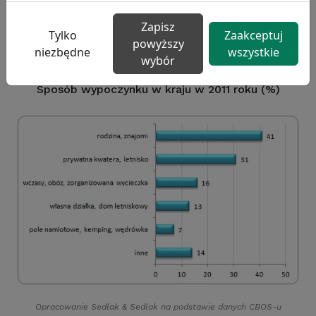
namiotowym lub kempingu (7% wskazań).
Zapisz
Tylko
Zaakceptuj
powyższy
niezbędne
wszystkie
wybór
Sposób wypoczynku w kraju w 2011 roku (%)
Opracowanie Sedlak
&
Sedlak na podstawie danych CBOS-u