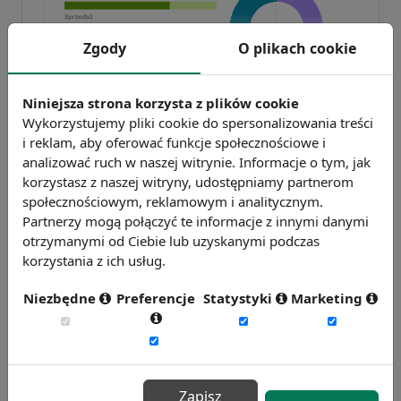
Zgody
O plikach cookie
Niniejsza strona korzysta z plików cookie
Badanie wskaźnikiHR 2026
Wykorzystujemy pliki cookie do spersonalizowania treści
Zmierz 59 wskaźników efektywności
i reklam, aby oferować funkcje społecznościowe i
personalnej, w tym absencję, fluktuację i
analizować ruch w naszej witrynie. Informacje o tym, jak
efektywność pracy.
korzystasz z naszej witryny, udostępniamy partnerom
społecznościowym, reklamowym i analitycznym.
Weź udział w badaniu
Partnerzy mogą połączyć te informacje z innymi danymi
otrzymanymi od Ciebie lub uzyskanymi podczas
korzystania z ich usług.
Niezbędne
Preferencje
Statystyki
Marketing
Zapisz