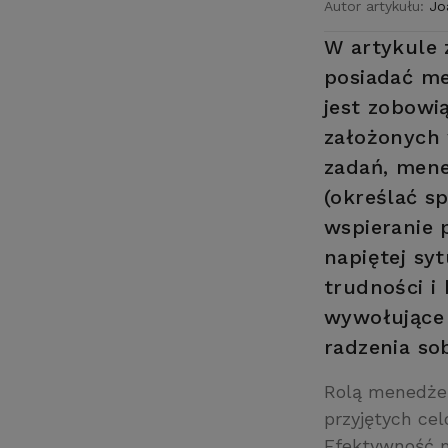
Autor artykułu:
Jo
W artykule 
posiadać me
jest zobowi
założonych
zadań, mene
(określać s
wspieranie 
napiętej syt
trudności i
wywołujące 
radzenia sob
Rolą menedżer
przyjętych ce
Efektywność m