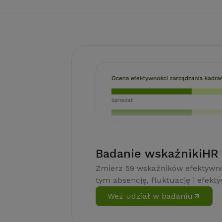
Badanie wskaźnikiHR
Zmierz 59 wskaźników efektywno
tym absencję, fluktuację i efekt
Weź udział w badaniu