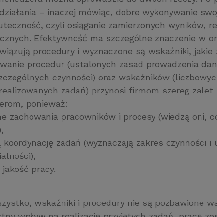
działania – inaczej mówiąc, dobre wykonywanie swoj
uteczność, czyli osiąganie zamierzonych wyników, r
icznych. Efektywność ma szczególne znaczenie w or
wiązują procedury i wyznaczone są wskaźniki, jakie
owanie procedur (ustalonych zasad prowadzenia dan
szczególnych czynności) oraz wskaźników (liczbowyc
realizowanych zadań) przynosi firmom szereg zalet 
erom, ponieważ:
ne zachowania pracowników i procesy (wiedzą oni, co,
,
 koordynację zadań (wyznaczają zakres czynności i 
alności),
 jakość pracy.
szystko, wskaźniki i procedury nie są pozbawione w
tny wpływ na realizację przyjętych zadań, pracę ze