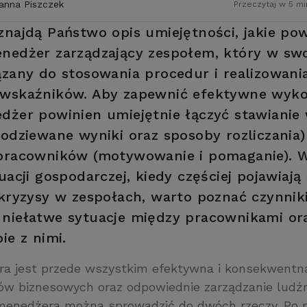
anna Piszczek
Przeczytaj w 5 mi
znajdą Państwo opis umiejętności, jakie po
nedżer zarządzający zespołem, który w swo
ązany do stosowania procedur i realizowani
 wskaźników. Aby zapewnić efektywne wyk
dżer powinien umiejętnie łączyć stawiani
podziewane wyniki oraz sposoby rozliczania)
pracowników (motywowanie i pomaganie). 
uacji gospodarczej, kiedy częściej pojawiają 
 kryzysy w zespołach, warto poznać czynnik
niełatwe sytuacje między pracownikami or
ie z nimi.
a jest przede wszystkim efektywna i konsekwentna 
lów biznesowych oraz odpowiednie zarządzanie ludź
enedżera można sprowadzić do dwóch rzeczy. Po p