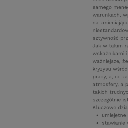
samego menedż
warunkach, wp
na zmieniając
niestandardow
sztywność prz
Jak w takim ra
wskaźnikami i
ważniejsze, ż
kryzysu wśród
pracy, a, co z
atmosfery, a p
takich trudny
szczególnie is
Kluczowe dzia
umiejętne 
stawianie