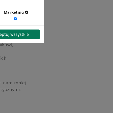
formacje),
i; przekaż je
Marketing
m z punktów),
 by tematy
ię na
eptuj wszystkie
ć, i straty
ików),
ich
wi nam mniej
ytycznymi: