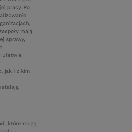
ej pracy. Po
ealizowanie
ganizacjach,
 zespoły mają
ej sprawy,
h
i ułatwia
 jak i z kim
ustalają
ad, które mogą
społu i