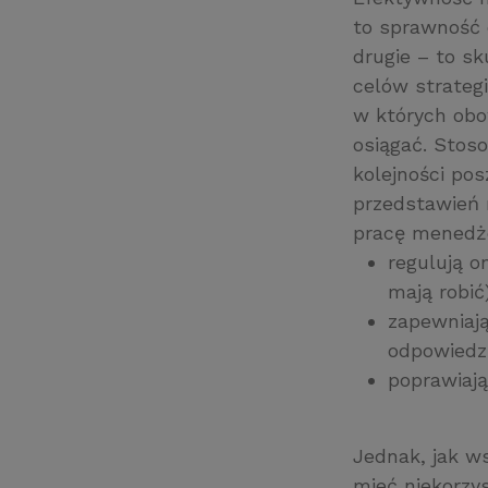
to sprawność 
drugie – to sk
celów strateg
w których obo
osiągać. Stos
kolejności po
przedstawień 
pracę menedż
regulują o
mają robić)
zapewniają
odpowiedzi
poprawiają
Jednak, jak w
mieć niekorzys