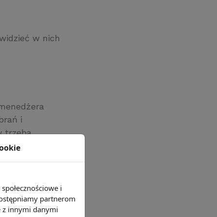
widzieć w nich
 menedżera
rań i
 trzeba
mogą
cookie
tkania,
ę nad
e społecznościowe i
 informacji),
 udostępniamy partnerom
e z innymi danymi
słuchać, do