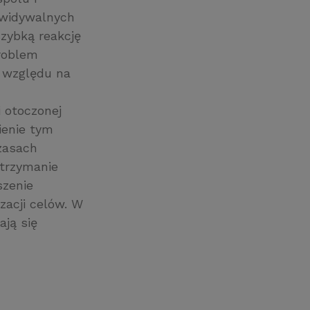
ewidywalnych
szybką reakcję
problem
e względu na
i otoczonej
ienie tym
zasach
utrzymanie
szenie
zacji celów. W
ją się