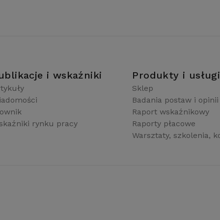
ublikacje i wskaźniki
Produkty i usług
tykuły
Sklep
iadomości
Badania postaw i opinii
łownik
Raport wskaźnikowy
kaźniki rynku pracy
Raporty płacowe
Warsztaty, szkolenia, k