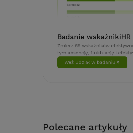
Badanie wskaźnikiHR
Zmierz 59 wskaźników efektywno
tym absencję, fluktuację i efekt
Weź udział w badaniu
Polecane artykuły