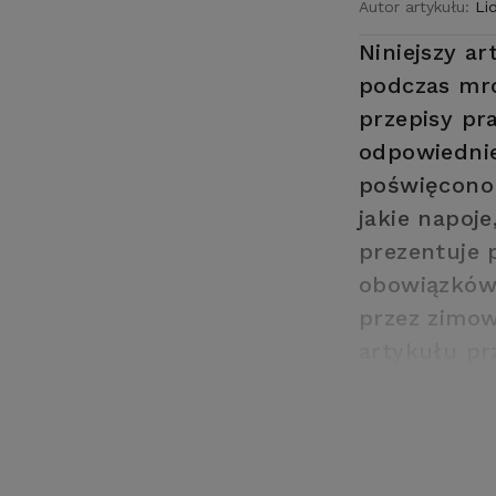
Autor artykułu:
Li
Niniejszy ar
podczas mr
przepisy pr
odpowiednie
poświęcono 
jakie napoj
prezentuje 
obowiązków.
przez zimow
artykułu pr
przedsiębi