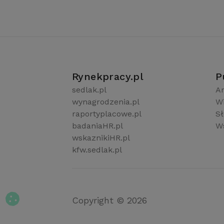
Rynekpracy.pl
P
sedlak.pl
Ar
wynagrodzenia.pl
W
raportyplacowe.pl
S
badaniaHR.pl
Ws
wskaznikiHR.pl
kfw.sedlak.pl
Copyright © 2026