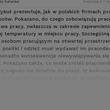
dia Kafarska
Przeczytaj w 9 mi
tykuł prezentuje, jak w polskich firmach pr
ozów. Pokazano, do czego zobowiązują pra
awa pracy, zwłaszcza w zakresie zapewnieni
j temperatury w miejscu pracy. Szczególn
osobom pracującym na otwartej przestrzen
e, posiłki i odzież musi wydawać im pracoda
ponadto konsekwencje niewywiązywania się
 Pokazano także, co może zrobić pracownik,
ą pogodę nie dojedzie do pracy. W końcowe
zedstawiono sytuację przestoju w działalno
orstwa spowodowaną mroźną aurą.