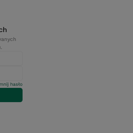
ych
owanych
.
mnij hasło