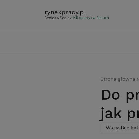
rynekpracy
.
pl
- HR oparty na faktach
Strona główna
Do pracy poniżej zera, czyli
jak p
Wszystkie kat