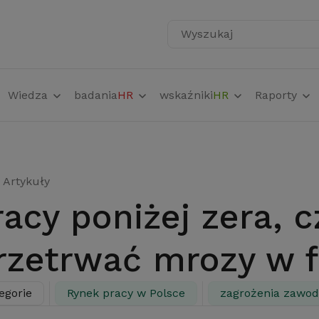
Wyszukaj
Wiedza
badania
HR
wskaźniki
HR
Raporty
Artykuły
rzetrwać mrozy w f
egorie
Rynek pracy w Polsce
zagrożenia zawo