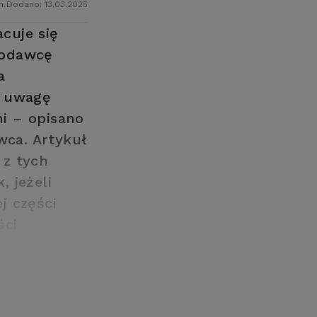
n.
Dodano: 13.03.2025
acuje się
codawcę
a
ą uwagę
i – opisano
wca. Artykuł
 z tych
 jeżeli
j części
ści