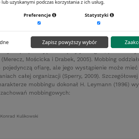
oświadczył mobbbingu.
lub uzyskanymi podczas korzystania z ich usług.
Preferencje
Statystyki
znego punktu widzenia mobbing jest pojęciem niezw
 (Crawshaw 2009), jednak dla jasności można założ
ędne
Zapisz powyższy wybór
Zaakc
usystematyzowana forma przemocy psychicznej st
soby współpracujące z nią – jej kolegów, przełożony
Merecz, Mościcka i Drabek, 2005). Mobbing oddziału
- pojedynczą ofiarę, ale jego wystąpienie może mie
aniach całej organizacji (Sperry, 2009). Szczegółowej 
arakterze mobbingu dokonał H. Leymann (1996) wyr
s zachowań mobbingowych:
 Konrad Kulikowski