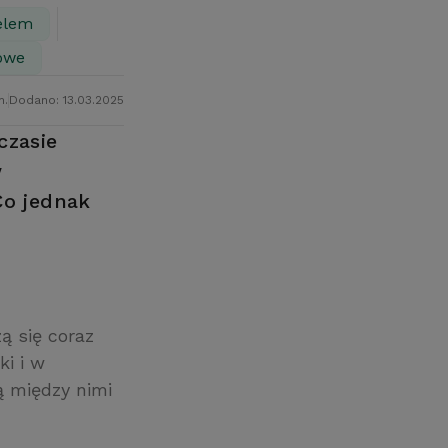
elem
owe
n.
Dodano: 13.03.2025
czasie
w
Co jednak
ą się coraz
i i w
ą między nimi