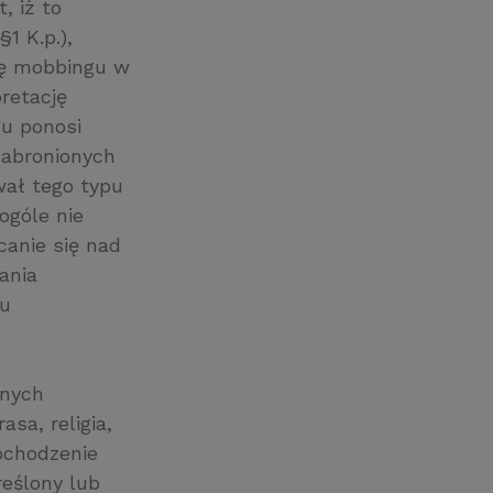
, iż to
1 K.p.),
ię mobbingu w
pretację
u ponosi
zabronionych
wał tego typu
ogóle nie
anie się nad
ania
du
wnych
sa, religia,
ochodzenie
reślony lub