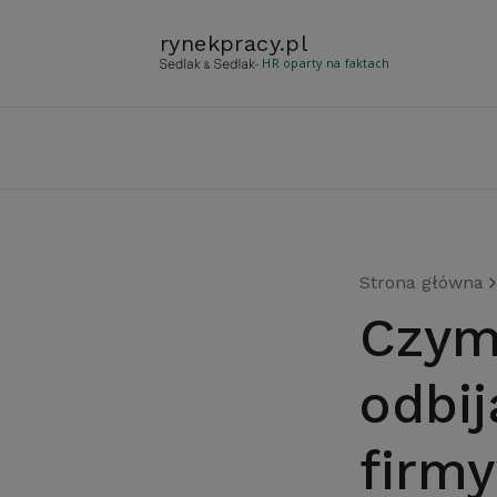
rynekpracy
.
pl
- HR oparty na faktach
Strona główna
Czym jest mobbing i jak
odbij
firmy