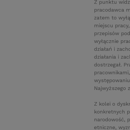
Z punktu widz
pracodawca ma
zatem to wyłą
miejscu pracy,
przepisów pod
wyłącznie pra
działań i zac
działania i z
dostrzegał. P
pracownikami, 
występowaniu
Najwyższego z d
Z kolei o dys
konkretnych pr
narodowość, p
etniczne, wyzn