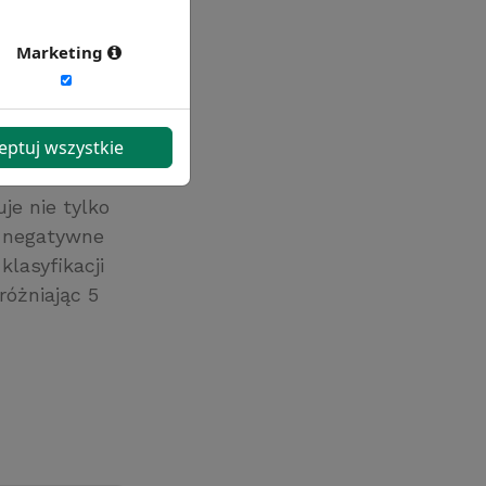
Marketing
ykle
yć, iż
eptuj wszystkie
osowana wobec
ch lub
je nie tylko
ć negatywne
klasyfikacji
óżniając 5