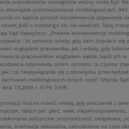
enia pracodawców szczególnie ważny może być fakt
 obowiązek przeciwdziałania mobbingowi (art. 943 §
cznie on będzie ponosił konsekwencje pojawienia s
 nawet jeśli o mobbingu nic nie wiedział. Taką inter
aje Sąd Najwyższy: „Prawne konsekwencje mobbing
codawca i to zarówno wtedy, gdy sam dopuścił się 
howań względem pracownika, jak i wtedy, gdy tolero
achowania pracowników względem siebie, bądź ich w 
racodawca odpowiada zatem zarówno za czynne znęc
jak i za niewywiązanie się z obowiązku przeciwdział
 zachowań mobbingowych innych osób” (Wyrok Są
nia 7.5.2009 r. III PK 2/09).
kryminacji można mówić wtedy, gdy pracownik z pe
zyczyn, takich jak: płeć, wiek, niepełnosprawność, ra
rzekonania polityczne, przynależność związkowa, p
anie, orientacja seksualna, zatrudnienie na czas ok