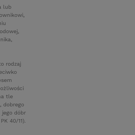
a lub
ownikowi,
niu
odowej,
nika,
o rodzaj
zeciwko
cesem
ożliwości
a tle
, dobrego
 jego dóbr
 PK 40/11).