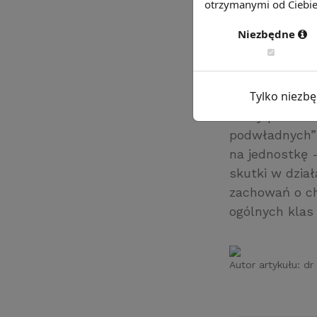
dowieść, że d
otrzymanymi od Ciebie 
Niezbędne
Z psychologic
wieloznacznym
Tylko niezb
mobbing to „
ofiary przez o
podwładnych” (
na jednostkę 
skutki w dział
zachowań o ch
ogólnych kla
Autor artykułu:
dr