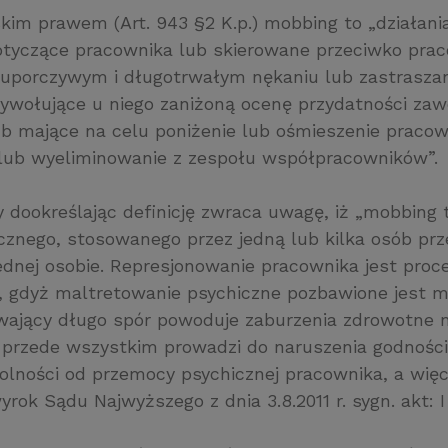
kim prawem (Art. 943 §2 K.p.) mobbing to „działani
tyczące pracownika lub skierowane przeciwko prac
 uporczywym i długotrwałym nękaniu lub zastrasza
ywołujące u niego zaniżoną ocenę przydatności zaw
b mające na celu poniżenie lub ośmieszenie pracow
 lub wyeliminowanie z zespołu współpracowników”.
 dookreślając definicję zwraca uwagę, iż „mobbing t
icznego, stosowanego przez jedną lub kilka osób pr
jednej osobie. Represjonowanie pracownika jest pro
 gdyż maltretowanie psychiczne pozbawione jest m
rwający długo spór powoduje zaburzenia zdrowotne n
 przede wszystkim prowadzi do naruszenia godności
wolności od przemocy psychicznej pracownika, a więc
yrok Sądu Najwyższego z dnia 3.8.2011 r. sygn. akt: I