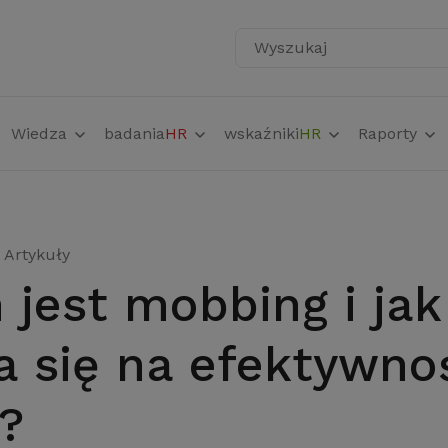
Wyszukaj
Wiedza
badania
HR
wskaźniki
HR
Raporty
Artykuły
a się na efektywno
?