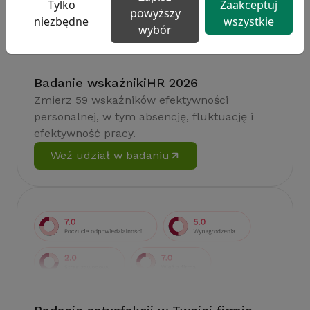
Tylko
Zaakceptuj
powyższy
niezbędne
wszystkie
wybór
Badanie wskaźnikiHR 2026
Zmierz 59 wskaźników efektywności
personalnej, w tym absencję, fluktuację i
efektywność pracy.
Weź udział w badaniu