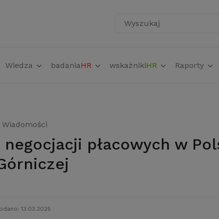
Wyszukaj
Wiedza
badania
HR
wskaźniki
HR
Raporty
Wiadomości
Górniczej
odano: 13.03.2025