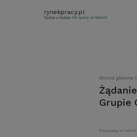
rynekpracy
.
pl
- HR oparty na faktach
Strona główna
Żądanie negocjacji płacowych w Polskiej
Grupie 
Przeczytaj w 1 min.
D