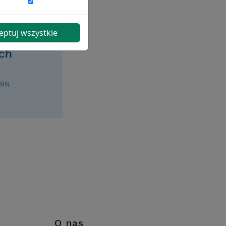
eptuj wszystkie
i
O nas