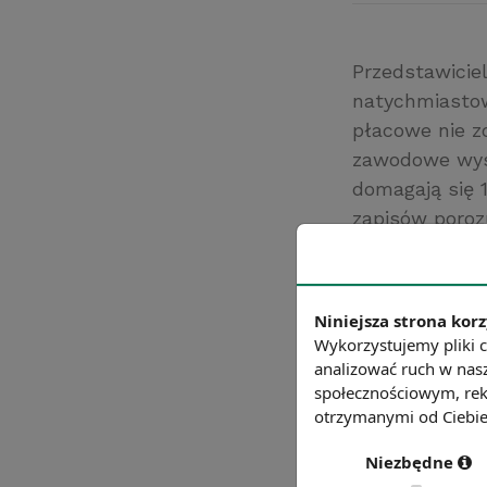
Przedstawicie
natychmiastow
płacowe nie z
zawodowe wysu
domagają się 
zapisów poroz
gwarantowany 
podstawie któ
domagają się 
Niniejsza strona korz
grudzień 2019 
Wykorzystujemy pliki c
Źródło: https://
analizować ruch w nasz
społecznościowym, rek
Chcesz wiedzie
otrzymanymi od Ciebie 
Niezbędne