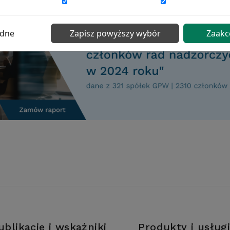
ędne
Zapisz powyższy wybór
Zaakc
ublikacje i wskaźniki
Produkty i usług