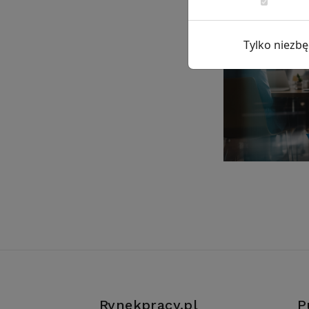
Tylko niezb
Rynekpracy.pl
P