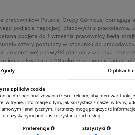
le pracowników Polskiej Grupy Górniczej domagają s
ego podjęcia negocjacji płacowych z pracodawcą. Je
ostaną podjęte do 1 września pracownicy będą straj
nęły cztery postulaty w stosunku do pracodawcy.
12-procentowej podwyżki płac od 2020 roku oraz pr
umienia z kwietnia 2018 roku. Pracownicy żądają, ab
z porozumienia z 2018 roku został włączony do kwo
Zgody
O plikach 
rej naliczana będzie nagroda barbórkowa i roczna. 
również wypłacenia pracownikom rekompensaty za l
ysta z plików cookie
roku.
ookie do spersonalizowania treści i reklam, aby oferować funkcj
dziennikzachodni.pl/
ej witrynie. Informacje o tym, jak korzystasz z naszej witryny,
lamowym i analitycznym. Partnerzy mogą połączyć te informacj
ć więcej?
Zobacz więcej wiadomości
lub uzyskanymi podczas korzystania z ich usług.
Preferencje
Statystyki