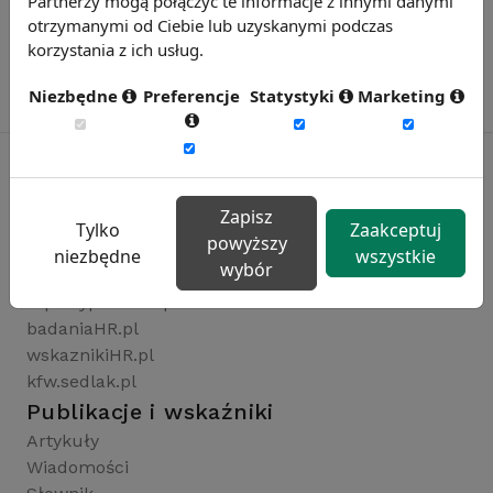
Partnerzy mogą połączyć te informacje z innymi danymi
otrzymanymi od Ciebie lub uzyskanymi podczas
korzystania z ich usług.
Niezbędne
Preferencje
Statystyki
Marketing
Zapisz
Rynekpracy.pl
Tylko
Zaakceptuj
powyższy
sedlak.pl
niezbędne
wszystkie
wybór
wynagrodzenia.pl
raportyplacowe.pl
badaniaHR.pl
wskaznikiHR.pl
kfw.sedlak.pl
Publikacje i wskaźniki
Artykuły
Wiadomości