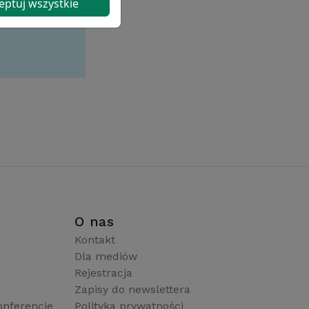
eptuj wszystkie
i
O nas
Kontakt
Dla mediów
Rejestracja
Zapisy do newslettera
onferencje
Polityka prywatności