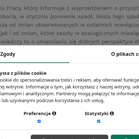
u Pracy, który informuje z wyprzedzeniem o przysz
robocia, w styczniu ponownie spadł. Skala tego spa
sza od zmian obserwowanych w ostatnich miesiąca
jak i od zmian, które zaszły w analogicznych miesią
Świadczy to o umacnianiu się dobrych perspektyw d
oszukujących zatrudnienia i umacnianiu się tendenc
Zgody
O plikach 
bezrobocia.
nwestycje.pl
ysta z plików cookie
ć więcej?
Zobacz więcej wiadomości
ookie do spersonalizowania treści i reklam, aby oferować funkcj
ej witrynie. Informacje o tym, jak korzystasz z naszej witryny,
lamowym i analitycznym. Partnerzy mogą połączyć te informacj
lub uzyskanymi podczas korzystania z ich usług.
Preferencje
Statystyki