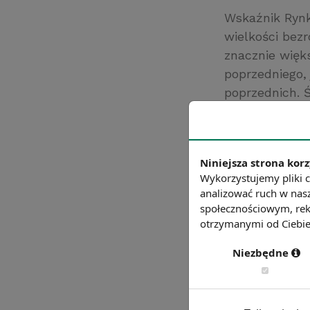
Wskaźnik Rynk
wielkości bez
znacznie więk
poprzedniego, 
poprzednich. 
pracowników p
spadku stopy 
Źródło: http://i
Niniejsza strona korz
Chcesz wiedzie
Wykorzystujemy pliki c
analizować ruch w nasz
społecznościowym, rek
otrzymanymi od Ciebie 
Niezbędne