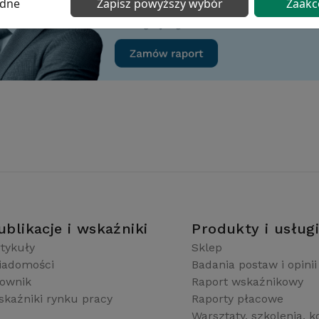
ędne
Zapisz powyższy wybór
Zaakc
ublikacje i wskaźniki
Produkty i usług
tykuły
Sklep
iadomości
Badania postaw i opinii
łownik
Raport wskaźnikowy
kaźniki rynku pracy
Raporty płacowe
Warsztaty, szkolenia, k