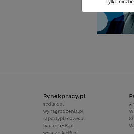
Tylko niezb
Rynekpracy.pl
P
sedlak.pl
Ar
wynagrodzenia.pl
W
raportyplacowe.pl
S
badaniaHR.pl
Ws
wskaznikiHR.pl