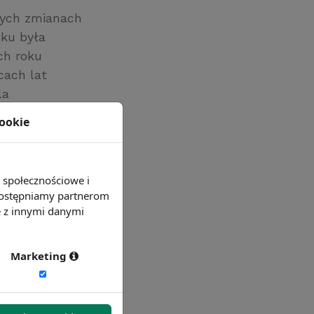
łych zmianach
dku była
ch roku
cach lat
la
ji do dalszego
cookie
e społecznościowe i
 udostępniamy partnerom
e z innymi danymi
Marketing