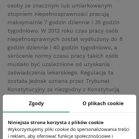
osoby ze znacznym lub umiarkowanym
stopniem niepełnosprawności pracują
maksymalnie 7 godzin dziennie i 35 godzin
tygodniowo. W 2012 roku czas pracy osób
niepełnosprawnych został wydłużony do 8
godzin dziennie i 40 godzin tygodniowo, a
skrócenie normy czasu pracy takich osób
musiało być uzależnione od uzyskania
zaświadczenia lekarskiego. Regulacja ta
została jednak uznana przez Trybunał
Konstytucyjny za niezgodny z Konstytucją.
Obecna nowelizacja realizuje wyrok
Zgody
O plikach cookie
Trybunału.
Źródło: Senat RP
Niniejsza strona korzysta z plików cookie
Chcesz wiedzieć więcej?
Wykorzystujemy pliki cookie do spersonalizowania treści
Zobacz więcej wiadomości
i reklam, aby oferować funkcje społecznościowe i