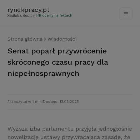
rynekpracy
.
pl
- HR oparty na faktach
Strona główna
Wiadomości
Senat poparł przywrócenie
skróconego czasu pracy dla
niepełnosprawnych
Przeczytaj w 1 min.
Dodano: 13.03.2025
Wyższa izba parlamentu przyjęła jednogłośnie
nowelizację ustawy przywracającą zasadę, że