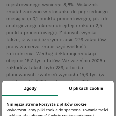
rejestrowanego wyniosła 8,8%. Wskaźnik
zmalał zarówno w stosunku do poprzedniego
miesiąca (o 0,1 punktu procentowego), jak i do
analogicznego okresu ubiegłego roku (o 2,5
punktu procentowego). Z danych wynika
także, iż w najbliższym czasie 276 zakładów
pracy zamierza zmniejszyć wielkość
zatrudnienia. Według deklaracji redukcja
obejmie 19,7 tys. etatów. We wrześniu 2008 r.
zakładów takich było 236, a liczba
planowanych zwolnień wyniosła 15,6 tys. (w
październiku 2007 r. odpowiednio: 155
Zgody
O plikach cookie
zakładów i 8,8 tys. pracowników).
Źródło: GUS
Niniejsza strona korzysta z plików cookie
Chcesz wiedzieć więcej?
Wykorzystujemy pliki cookie do spersonalizowania treści
Zobacz więcej wiadomości
i reklam, aby oferować funkcje społecznościowe i