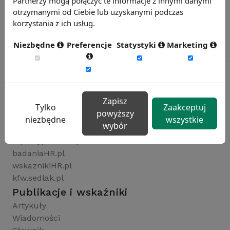
Partnerzy mogą połączyć te informacje z innymi danymi
otrzymanymi od Ciebie lub uzyskanymi podczas
korzystania z ich usług.
Niezbędne
Preferencje
Statystyki
Marketing
Zapisz
Rynekpracy.pl
Tylko
Zaakceptuj
powyższy
sedlak.pl
niezbędne
wszystkie
wybór
wynagrodzenia.pl
raportyplacowe.pl
badaniaHR.pl
wskaznikiHR.pl
kfw.sedlak.pl
Publikacje i wskaźniki
Artykuły
Wiadomości