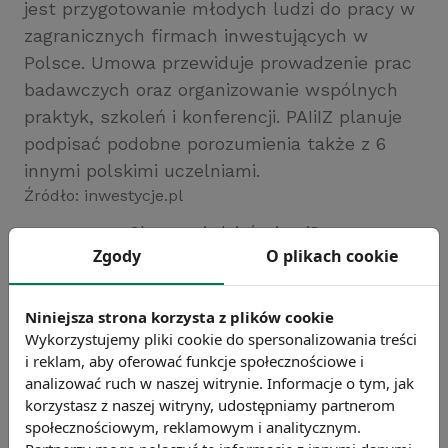
jest przygotowanie młodych ludzi do pracy w
zagranicznych firmach inwestujących w
Polsce. Umowa przewiduje prowadzenie prac
badawczych oraz organizowanie wspólnych
praktyk, szkoleń i konferencji. PAIiIZ planuje
podpisać podobne porozumienia także z 6
innymi polskimi uczelniami.
Źródło: inwestycje.pl
Chcesz wiedzieć więcej?
Zgody
O plikach cookie
Zobacz więcej wiadomości
Niniejsza strona korzysta z plików cookie
Wykorzystujemy pliki cookie do spersonalizowania treści
i reklam, aby oferować funkcje społecznościowe i
analizować ruch w naszej witrynie. Informacje o tym, jak
korzystasz z naszej witryny, udostępniamy partnerom
społecznościowym, reklamowym i analitycznym.