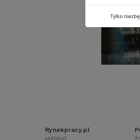
Tylko niezb
Rynekpracy.pl
P
sedlak.pl
Ar