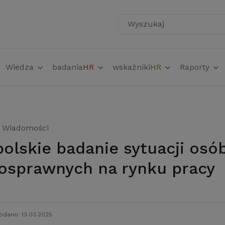
Wyszukaj
Wiedza
badania
HR
wskaźniki
HR
Raporty
Wiadomości
osprawnych na rynku pracy
odano: 13.03.2025