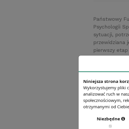
Państwowy Fun
Psychologii Sp
sytuacji, potr
przewidziana 
pierwszy etap
niepełnospraw
przyczyny bie
uniemożliwiaj
zatrudnienia c
Niniejsza strona korz
Wykorzystujemy pliki c
Źródło: aktywiz
analizować ruch w nasz
Chcesz wiedzie
społecznościowym, rek
otrzymanymi od Ciebie 
Niezbędne