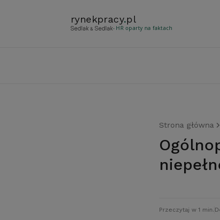
rynekpracy
.
pl
- HR oparty na faktach
Strona główna
Ogólnopolskie badanie sytuacji osób
niepełn
Przeczytaj w 1 min.
D