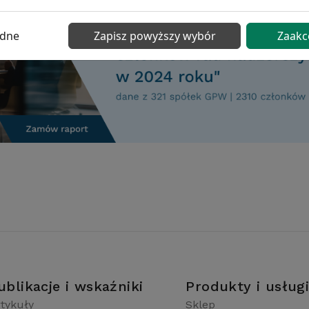
ędne
Zapisz powyższy wybór
Zaakc
ublikacje i wskaźniki
Produkty i usług
tykuły
Sklep