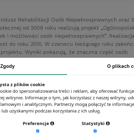
dusz Rehabilitacji Osób Niepełnosprawnych oraz 
ołecznej od 2008 roku realizują projekt „Ogólnopols
zeb i możliwości osób niepełnosprawnych”. Realizacj
jest do roku 2010. W czerwcu bieżącego roku zakończ
 projektu. Wyniki pokazują, że znaczna część osób
nych to osoby nie tylko niepracujące, ale bierne z
Zgody
O plikach 
rności zawodowej niepełnosprawni wymieniają stan 
ący podjęcie pracy, obawę przed brakiem akceptacji
zy orzeczenie lekarskie wskazujące na niezdolność d
ysta z plików cookie
ookie do spersonalizowania treści i reklam, aby oferować funkcj
acja2.swps.pl
ej witrynie. Informacje o tym, jak korzystasz z naszej witryny,
ć więcej?
Zobacz więcej wiadomości
lamowym i analitycznym. Partnerzy mogą połączyć te informacj
lub uzyskanymi podczas korzystania z ich usług.
Preferencje
Statystyki