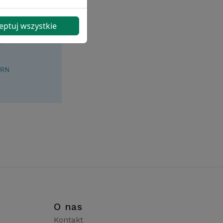
eptuj wszystkie
i
O nas
Kontakt