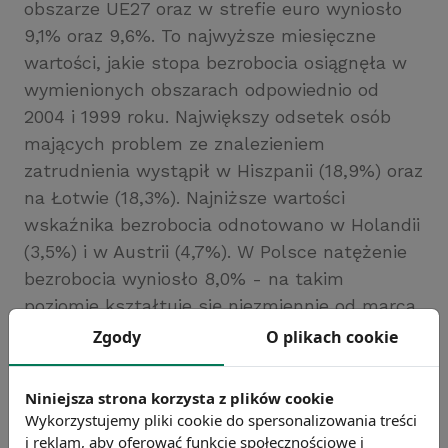
obszarze UE27 oraz w strefie euro wyniosło
9,1% oraz 9,6%. To najwyższe miesięczne
wartości, jakie stopa bezrobocia osiągnęła w
wymienionych obszarach odpowiednio od
2004 i 1999 roku. Największy odsetek osób
mających problem ze znalezieniem
zatrudnienia wystąpił w Hiszpanii (18,9%) oraz
na Łotwie (18,3%). Najniższe wartości
wskaźnika bezrobocia odnotowano w Holandii
(3,5%) i w Austrii (4,7%). W Polsce natężenie
bezrobocia wyniosło 8,0% - na takim
poziomie kształtuje się niezmiennie od marca
2009 roku.
Zgody
O plikach cookie
Źródło: Eurostat
Chcesz wiedzieć więcej?
Niniejsza strona korzysta z plików cookie
Zobacz więcej wiadomości
Wykorzystujemy pliki cookie do spersonalizowania treści
i reklam, aby oferować funkcje społecznościowe i