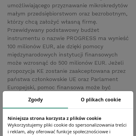
umożliwiającego przyznawanie mikrokredytów
małym przedsiębiorstwom oraz bezrobotnym,
którzy chcą założyć własną firmę.
Przewidywany podstawowy budżet
instrumentu o nazwie PROGRESS ma wynieść
100 milionów EUR, ale dzięki pomocy
międzynarodowych instytucji finansowych
może wzrosnąć do 500 milionów EUR. Jeżeli
propozycja KE zostanie zaakceptowana przez
państwa członkowskie UE oraz Parlament
Europejski, pomoc finansowa może być
przyznawana od 2010 roku.
Zgody
O plikach cookie
Źródło: Komisja Europejska
Chcesz wiedzieć więcej?
Niniejsza strona korzysta z plików cookie
Zobacz więcej wiadomości
Wykorzystujemy pliki cookie do spersonalizowania treści
i reklam, aby oferować funkcje społecznościowe i