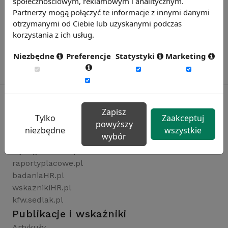
społecznościowym, reklamowym i analitycznym.
Partnerzy mogą połączyć te informacje z innymi danymi
otrzymanymi od Ciebie lub uzyskanymi podczas
korzystania z ich usług.
Niezbędne
Preferencje
Statystyki
Marketing
Zapisz
Tylko
Zaakceptuj
powyższy
Rynekpracy.pl
niezbędne
wszystkie
wybór
sedlak.pl
wynagrodzenia.pl
raportyplacowe.pl
badaniaHR.pl
wskaznikiHR.pl
kfw.sedlak.pl
Publikacje i wskaźniki
Artykuły