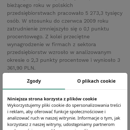
bieżącego roku w polskich
przedsiębiorstwach pracowało 5 273,3 tysięcy
osób. W stosunku do czerwca 2009 roku
zatrudnienie zmniejszyło się o 0,1 punktu
procentowego. Z kolei przeciętne
wynagrodzenie w firmach z sektora
przedsiębiorstw wzrosło w analizowanym
okresie o 2,3 punkty procentowe i wyniosło 3
361,90 PLN.
Źródło: GUS
Zgody
O plikach cookie
Chcesz wiedzieć więcej?
Zobacz więcej wiadomości
Niniejsza strona korzysta z plików cookie
Wykorzystujemy pliki cookie do spersonalizowania treści
i reklam, aby oferować funkcje społecznościowe i
analizować ruch w naszej witrynie. Informacje o tym, jak
korzystasz z naszej witryny, udostępniamy partnerom