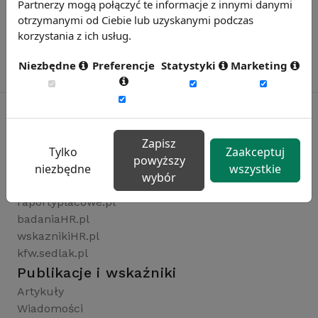
Partnerzy mogą połączyć te informacje z innymi danymi
otrzymanymi od Ciebie lub uzyskanymi podczas
korzystania z ich usług.
Niezbędne
Preferencje
Statystyki
Marketing
Zapisz
Rynekpracy.pl
Tylko
Zaakceptuj
powyższy
sedlak.pl
niezbędne
wszystkie
wybór
wynagrodzenia.pl
raportyplacowe.pl
badaniaHR.pl
wskaznikiHR.pl
kfw.sedlak.pl
Publikacje i wskaźniki
Artykuły
Wiadomości