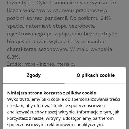
Inwestycji i Cykli Ekonomicznych wynika, że
liczba wakatów w czerwcu przekroczyła
poziom sprzed pandemii. Do poziomu 6,1%
spadła natomiast stopa bezrobocia
rejestrowanego po wyłączeniu bezrobotnych
biorących udział wyłącznie w pracach o
charakterze sezonowym. W maju wynosiła
6,3%.
Źródło: https://biznes.interia.pl
Chcesz wiedzieć więcej?
Zgody
O plikach cookie
Zobacz więcej wiadomości
Niniejsza strona korzysta z plików cookie
Wykorzystujemy pliki cookie do spersonalizowania treści
i reklam, aby oferować funkcje społecznościowe i
analizować ruch w naszej witrynie. Informacje o tym, jak
korzystasz z naszej witryny, udostępniamy partnerom
społecznościowym, reklamowym i analitycznym.