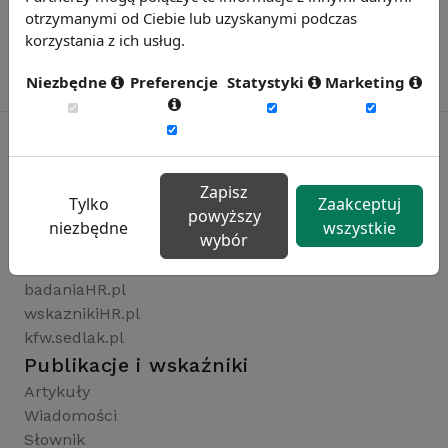
otrzymanymi od Ciebie lub uzyskanymi podczas
korzystania z ich usług.
Niezbędne
Preferencje
Statystyki
Marketing
Rynekpracy.pl
Zapisz
Tylko
Zaakceptuj
powyższy
sedlak.pl
niezbędne
wszystkie
wybór
wynagrodzenia.pl
raportyplacowe.pl
badaniaHR.pl
wskaznikiHR.pl
kfw.sedlak.pl
Publikacje i wskaźniki
Artykuły
Wiadomości
Słownik