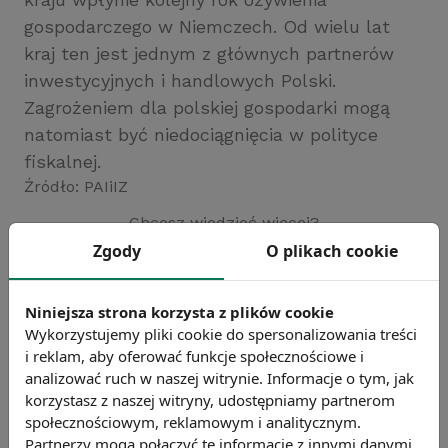
gospodarczego w Niemczech. Od wielu lat
kraj ten jest jednym z głównych partnerów
inwestycyjnych i handlowych Polski.
Zagrożeniem dla polskiej gospodarki mogą
natomiast być niedociągnięcia w polityce
fiskalnej.
Źródło: PAIiIZ
Chcesz wiedzieć więcej?
Zobacz więcej wiadomości
Zgody
O plikach cookie
Niniejsza strona korzysta z plików cookie
Wykorzystujemy pliki cookie do spersonalizowania treści
i reklam, aby oferować funkcje społecznościowe i
analizować ruch w naszej witrynie. Informacje o tym, jak
korzystasz z naszej witryny, udostępniamy partnerom
społecznościowym, reklamowym i analitycznym.
Partnerzy mogą połączyć te informacje z innymi danymi