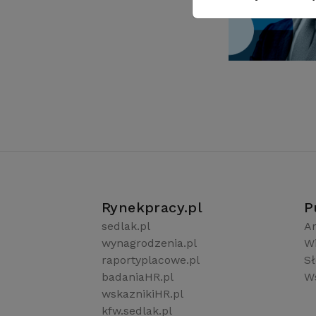
Rynekpracy.pl
P
sedlak.pl
Ar
wynagrodzenia.pl
W
raportyplacowe.pl
S
badaniaHR.pl
Ws
wskaznikiHR.pl
kfw.sedlak.pl