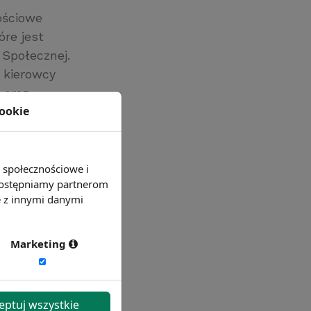
ościowe
re jest
 Społecznej.
 kierowcy
 oraz
cookie
e społecznościowe i
 udostępniamy partnerom
e z innymi danymi
Marketing
eptuj wszystkie