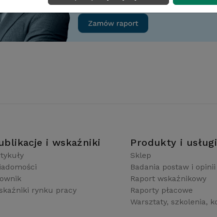
ublikacje i wskaźniki
Produkty i usług
tykuły
Sklep
iadomości
Badania postaw i opinii
łownik
Raport wskaźnikowy
kaźniki rynku pracy
Raporty płacowe
Warsztaty, szkolenia, k