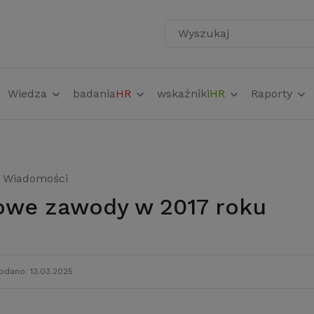
Wyszukaj
Wiedza
badania
HR
wskaźniki
HR
Raporty
Wiadomości
towe zawody w 2017 roku
odano: 13.03.2025