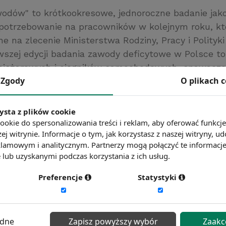
odów" to krótkookresowe, jednoroczne badanie jak
apotrzebowanie na pracowników w kolejnym roku, któ
 na zlecenie Ministerstwa Rodziny, Pracy i Polityki
szej edycji badania zawody deficytowe w Polsce to
iężarowych i ciągników samochodowych, spawacze
Zgody
O plikach 
położne.
rometrzawodow.pl
ysta z plików cookie
ć więcej?
Zobacz więcej wiadomości
ookie do spersonalizowania treści i reklam, aby oferować funkcj
ej witrynie. Informacje o tym, jak korzystasz z naszej witryny,
lamowym i analitycznym. Partnerzy mogą połączyć te informacj
lub uzyskanymi podczas korzystania z ich usług.
Preferencje
Statystyki
ędne
Zapisz powyższy wybór
Zaakc