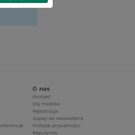
i
O nas
Kontakt
Dla mediów
Rejestracja
Zapisy do newslettera
onferencje
Polityka prywatności
Regulamin