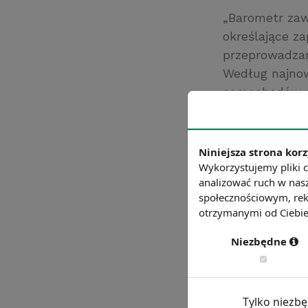
„Barometr zaw
określające z
przeprowadzane
Według najnow
samochodów c
pielęgniarki i 
Źródło: www.ba
Niniejsza strona korz
Chcesz wiedzie
Wykorzystujemy pliki c
analizować ruch w nasz
społecznościowym, rek
otrzymanymi od Ciebie 
Niezbędne
Tylko niezb