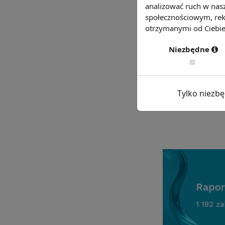
analizować ruch w nasz
potrzebę diagn
społecznościowym, rek
więc standard
otrzymanymi od Ciebie 
elementy zatr
Niezbędne
dzięki temu l
efektywności p
badanie satys
Tylko niezb
Chcesz wiedzie