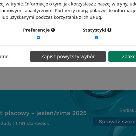
ej witrynie. Informacje o tym, jak korzystasz z naszej witryny,
ozy tego zjawiska. Cykliczne badania satysfakcji z p
lamowym i analitycznym. Partnerzy mogą połączyć te informacj
em w coraz większej liczbie firm. Pozwalają one ro
lub uzyskanymi podczas korzystania z ich usług.
udnienia i składniki pracy wymagające poprawy lub 
Preferencje
Statystyki
epiej ukierunkowywać działania zmierzające do podn
racy oraz atrakcyjności zatrudnienia. Aby zrealizow
fakcji z pracy w firmie zapraszamy na platformę
bad
ędne
Zapisz powyższy wybór
Zaakc
ć więcej?
Zobacz więcej haseł