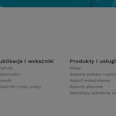
ublikacje i wskaźniki
Produkty i usług
tykuły
Sklep
iadomości
Badania postaw i opinii
łownik
Raport wskaźnikowy
kaźniki rynku pracy
Raporty płacowe
Warsztaty, szkolenia, k