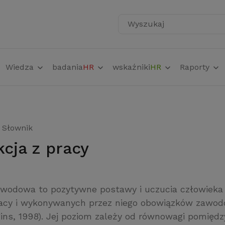
Wyszukaj
Wiedza
badania
HR
wskaźniki
HR
Raporty
Słownik
kcja z pracy
awodowa to pozytywne postawy i uczucia człowiek
racy i wykonywanych przez niego obowiązków zawo
gins, 1998). Jej poziom zależy od równowagi pomiędz