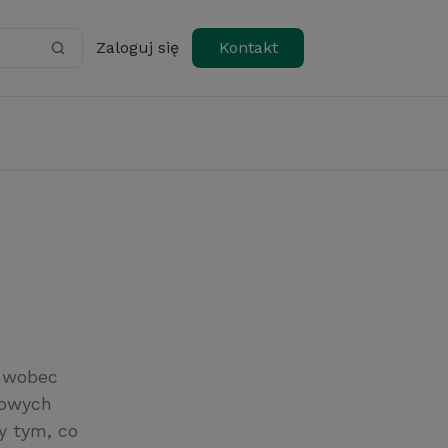
Zaloguj się
Kontakt
a wobec
dowych
y tym, co