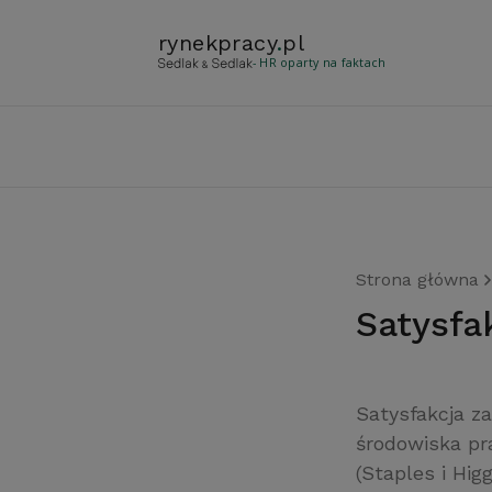
rynekpracy
.
pl
- HR oparty na faktach
Strona główna
satysfa
Satysfakcja z
środowiska p
(Staples i Hig