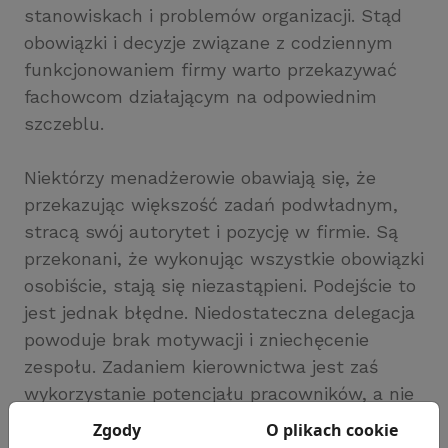
stanowiskach i problemów organizacji. Stąd
obowiązki i decyzje związane z codziennym
funkcjonowaniem firmy warto przekazywać
fachowcom działającym na odpowiednim
szczeblu.
Niektórzy menadżerowie obawiają się, że
przekazując większość zadań podwładnym,
stracą swój autorytet i pozycję w firmie. Są
przekonani, że wykonując wszystkie obowiązki
osobiście, stają się niezastąpieni. Podejście to
jest jednak błędne. Niedostateczna delegacja
powoduje brak motywacji i zniechęcenie
zespołu. Zadaniem kierownictwa jest zaś
wykorzystanie potencjału pracowników, a nie
samodzielne rozpatrywanie każdego
Zgody
O plikach cookie
problemu. O silnej pozycji kierownika