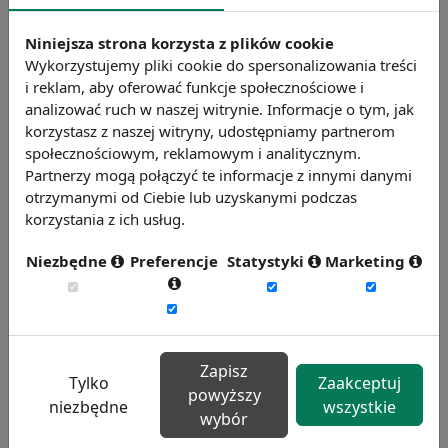
świadczą wysokie wyniki jego działu. To
Niniejsza strona korzysta z plików cookie
właśnie dobry kontakt z zespołem i
Wykorzystujemy pliki cookie do spersonalizowania treści
skuteczny podział obowiązków czyni go
i reklam, aby oferować funkcje społecznościowe i
niezastąpionym liderem.
analizować ruch w naszej witrynie. Informacje o tym, jak
korzystasz z naszej witryny, udostępniamy partnerom
społecznościowym, reklamowym i analitycznym.
Sprzeczne z zasadami zarządzania jest
Partnerzy mogą połączyć te informacje z innymi danymi
również obciążanie pracowników nadmiarem
otrzymanymi od Ciebie lub uzyskanymi podczas
obowiązków przy równoczesnym braku
korzystania z ich usług.
zaangażowania kierownictwa w powierzane
Niezbędne
Preferencje
Statystyki
Marketing
firmie zadania. W takiej sytuacji personel
czuje, że jego praca jest wykorzystywana dla
osobistej korzyści przełożonych, którzy
uzyskany poprzez delegowanie czas
Zapisz
wykorzystują w celach prywatnych.
Tylko
Zaakceptuj
powyższy
Skuteczny podział obowiązków musi być
niezbędne
wszystkie
wybór
procesem nastawionym na rozwój