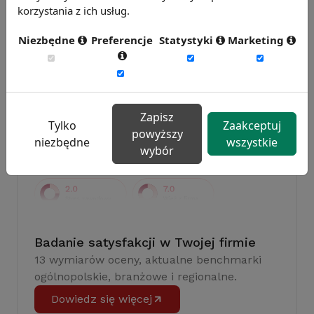
korzystania z ich usług.
Badanie wskaźnikiHR 2026
Zmierz 59 wskaźników efektywności
Niezbędne
Preferencje
Statystyki
Marketing
personalnej, w tym absencję, fluktuację i
efektywność pracy.
Weź udział w badaniu
Zapisz
Tylko
Zaakceptuj
powyższy
niezbędne
wszystkie
wybór
Badanie satysfakcji w Twojej firmie
13 wymiarów oceny, aktualne benchmarki
ogólnopolskie, branżowe i regionalne.
Dowiedz się więcej