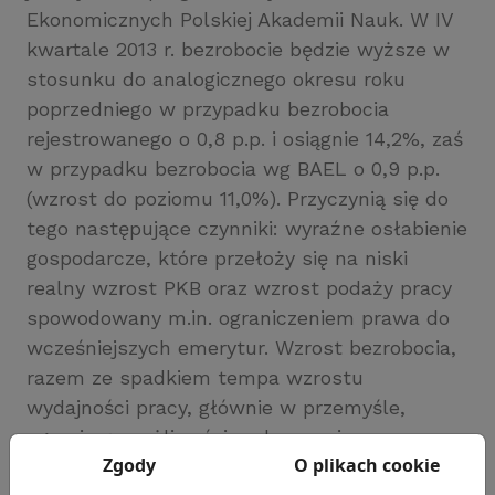
Ekonomicznych Polskiej Akademii Nauk. W IV
kwartale 2013 r. bezrobocie będzie wyższe w
stosunku do analogicznego okresu roku
poprzedniego w przypadku bezrobocia
rejestrowanego o 0,8 p.p. i osiągnie 14,2%, zaś
w przypadku bezrobocia wg BAEL o 0,9 p.p.
(wzrost do poziomu 11,0%). Przyczynią się do
tego następujące czynniki: wyraźne osłabienie
gospodarcze, które przełoży się na niski
realny wzrost PKB oraz wzrost podaży pracy
spowodowany m.in. ograniczeniem prawa do
wcześniejszych emerytur. Wzrost bezrobocia,
razem ze spadkiem tempa wzrostu
wydajności pracy, głównie w przemyśle,
ograniczą możliwości podnoszenia
Zgody
O plikach cookie
wynagrodzeń. Prognozowy jest spadek inflacji,