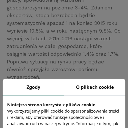
gospodarczym na poziomie 3-4%. Zdaniem
ekspertów, stopa bezrobocia będzie
systematycznie spadać i na koniec 2015 roku
wyniesie 10,5%, a w roku następnym 9,8%. Co
więcej, w latach 2015-2016 nastąpi wzrost
zatrudnienia w całej gospodarce, który
osiągnie wartości odpowiednio 1,4% oraz 1,7%.
Poprawa sytuacji na rynku pracy będzie
również sprzyjała wzrostowi poziomu
wynagrodzeń.
Źródło: Instytut Badań nad Gospodarką Rynkową
Zgody
O plikach cookie
Chcesz wiedzieć więcej?
Zobacz więcej wiadomości
Niniejsza strona korzysta z plików cookie
Wykorzystujemy pliki cookie do spersonalizowania treści
i reklam, aby oferować funkcje społecznościowe i
analizować ruch w naszej witrynie. Informacje o tym, jak