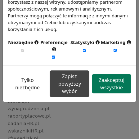
korzystasz z naszej witryny, udostępniamy partnerom
społecznościowym, reklamowym i analitycznym.
Partnerzy mogą połączyć te informacje z innymi danymi
otrzymanymi od Ciebie lub uzyskanymi podczas
korzystania z ich usług.
Niezbędne
Preferencje
Statystyki
Marketing
Zapisz
Tylko
Zaakceptuj
powyższy
niezbędne
wszystkie
wybór
Rynekpracy.pl
sedlak.pl
wynagrodzenia.pl
raportyplacowe.pl
badaniaHR.pl
wskaznikiHR.pl
kfw.sedlak.pl